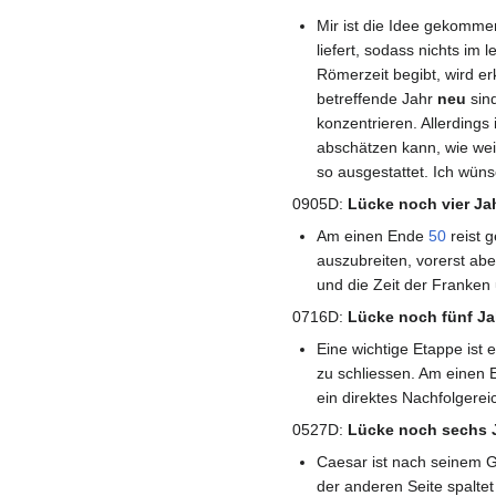
Mir ist die Idee gekomme
liefert, sodass nichts im
Römerzeit begibt, wird er
betreffende Jahr
neu
sind
konzentrieren. Allerdings
abschätzen kann, wie wei
so ausgestattet. Ich wün
0905D:
Lücke noch vier Ja
Am einen Ende
50
reist 
auszubreiten, vorerst a
und die Zeit der Franken
0716D:
Lücke noch fünf J
Eine wichtige Etappe ist e
zu schliessen. Am einen 
ein direktes Nachfolgerei
0527D:
Lücke noch sechs 
Caesar ist nach seinem G
der anderen Seite spaltet