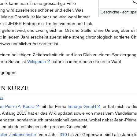
ronik kann man in eine grossartige Fülle
lung wird zusehends schöner und edler. Was
Geschichte - echt sp
 Meine Chronik ist kleiner und wird wohl immer
r ist JEDER Eintrag ein Treffer, wo man per Link
e geführt wird, und zwar gleich an Ort und Stelle, ohne Umweg über ei
: in jedem Jahr erscheint zuerst eine streng chronologisch sortierte Ch
was unüblicher Art sortiert ist.
inen beliebigen Zeitabschnitt ein und lass Dich zu einem Spaziergang 
ierte Suche ist
Wikipedia
natürlich immer noch die erste Wahl.
rgnügen!
IN KÜRZE
sz
an-Pierre A. Kousz
mit der Firma
Imaago GmbH
, er hat mich zu d
t. Anfang 2013 hat er das Wiki updatet sowie von massivem Vandalismus
 gehostet, sondern auch professionell gewartet, wobei nebst Jean-Pier
ch empfinde es als ein sehr grosses Geschenk!
aller Zeitabschnitte
. Vom Jahr
-310
bis zur Gegenwart sind alle Jahre 