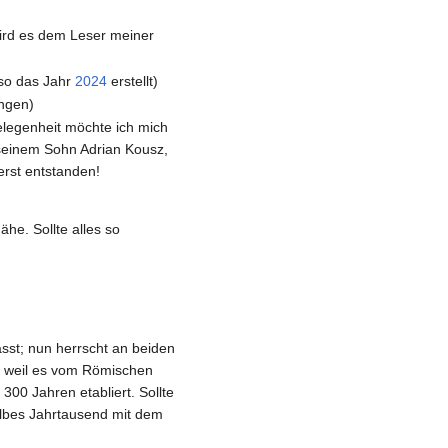
wird es dem Leser meiner
lso das Jahr
2024
erstellt)
ungen)
elegenheit möchte ich mich
 seinem Sohn Adrian Kousz,
erst entstanden!
he. Sollte alles so
sst; nun herrscht an beiden
, weil es vom Römischen
00 Jahren etabliert. Sollte
albes Jahrtausend mit dem