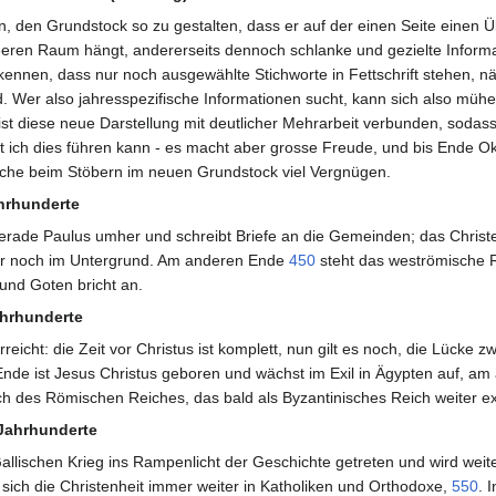
n, den Grundstock so zu gestalten, dass er auf der einen Seite einen 
 leeren Raum hängt, andererseits dennoch schlanke und gezielte Informat
kennen, dass nur noch ausgewählte Stichworte in Fettschrift stehen, nä
. Wer also jahresspezifische Informationen sucht, kann sich also müh
 ist diese neue Darstellung mit deutlicher Mehrarbeit verbunden, sodass 
t ich dies führen kann - es macht aber grosse Freude, und bis Ende Ok
sche beim Stöbern im neuen Grundstock viel Vergnügen.
hrhunderte
gerade Paulus umher und schreibt Briefe an die Gemeinden; das Christ
ber noch im Untergrund. Am anderen Ende
450
steht das weströmische 
 und Goten bricht an.
ahrhunderte
rreicht: die Zeit vor Christus ist komplett, nun gilt es noch, die Lücke
Ende ist Jesus Christus geboren und wächst im Exil in Ägypten auf, am
ch des Römischen Reiches, das bald als Byzantinisches Reich weiter exi
Jahrhunderte
allischen Krieg ins Rampenlicht der Geschichte getreten und wird weit
 sich die Christenheit immer weiter in Katholiken und Orthodoxe,
550
. 