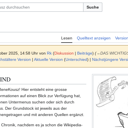
Suche
Lesen
Quelltext anzeigen
Versio
ober 2025, 14:58 Uhr von
Rk
(
Diskussion
|
Beiträge
)
(
→
DAS WICHTIG
stältere Version
|
Aktuelle Version
(
Unterschied
) |
Nächstjüngere Vers
KIND
ReneKousz! Hier entsteht eine grosse
ormationen auf einen Blick zur Verfügung hat,
enen Untermenus suchen oder sich durch
. Der Grundstock ist jeweils aus der
engetragen und mit anderen Quellen ergänzt.
 Chronik, nachdem es ja schon die Wikipedia-