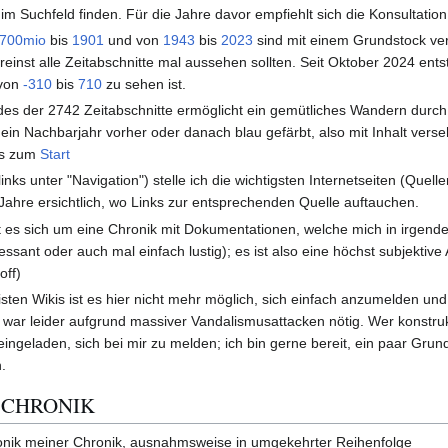
 im Suchfeld finden. Für die Jahre davor empfiehlt sich die Konsultatio
700mio
bis
1901
und von
1943
bis
2023
sind mit einem Grundstock ve
reinst alle Zeitabschnitte mal aussehen sollten. Seit Oktober 2024 entst
 von
-310
bis
710
zu sehen ist.
edes der 2742 Zeitabschnitte ermöglicht ein gemütliches Wandern durch
e ein Nachbarjahr vorher oder danach blau gefärbt, also mit Inhalt ve
t's zum
Start
inks unter "Navigation") stelle ich die wichtigsten Internetseiten (Quelle
 Jahre ersichtlich, wo Links zur entsprechenden Quelle auftauchen.
 es sich um eine Chronik mit Dokumentationen, welche mich in irgende
essant oder auch mal einfach lustig); es ist also eine höchst subjektive
off)
ten Wikis ist es hier nicht mehr möglich, sich einfach anzumelden und
 war leider aufgrund massiver Vandalismusattacken nötig. Wer konstruk
ingeladen, sich bei mir zu melden; ich bin gerne bereit, ein paar Gru
.
 CHRONIK
onik meiner Chronik, ausnahmsweise in umgekehrter Reihenfolge