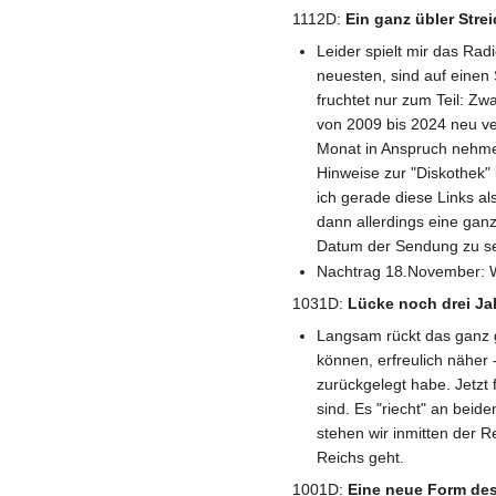
1112D:
Ein ganz übler Stre
Leider spielt mir das Ra
neuesten, sind auf einen
fruchtet nur zum Teil: Z
von 2009 bis 2024 neu ve
Monat in Anspruch nehmen
Hinweise zur "Diskothek"
ich gerade diese Links a
dann allerdings eine ganz
Datum der Sendung zu seh
Nachtrag 18.November: W
1031D:
Lücke noch drei Ja
Langsam rückt das ganz g
können, erfreulich näher 
zurückgelegt habe. Jetzt 
sind. Es "riecht" an bei
stehen wir inmitten der 
Reichs geht.
1001D:
Eine neue Form des