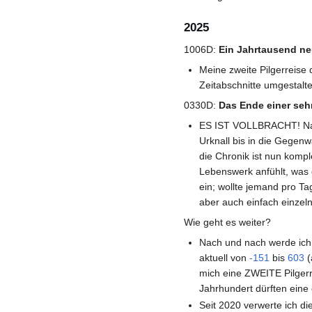
2025
1006D:
Ein Jahrtausend n
Meine zweite Pilgerreise 
Zeitabschnitte umgestalt
0330D:
Das Ende einer seh
ES IST VOLLBRACHT! Nach
Urknall bis in die Gegen
die Chronik ist nun kompl
Lebenswerk anfühlt, was 
ein; wollte jemand pro Ta
aber auch einfach einzel
Wie geht es weiter?
Nach und nach werde ich 
aktuell von
-151
bis
603
(
mich eine ZWEITE Pilgerre
Jahrhundert dürften eine
Seit 2020 verwerte ich d