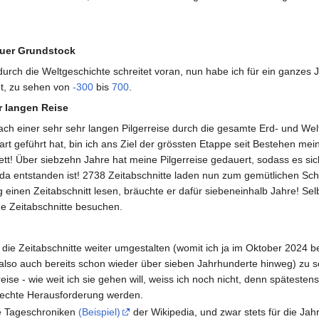
euer Grundstock
durch die Weltgeschichte schreitet voran, nun habe ich für ein ganzes 
et, zu sehen von
-300
bis
700
.
r langen Reise
 einer sehr sehr langen Pilgerreise durch die gesamte Erd- und Wel
wart geführt hat, bin ich ans Ziel der grössten Etappe seit Bestehen 
ett! Über siebzehn Jahre hat meine Pilgerreise gedauert, sodass es sic
da entstanden ist! 2738 Zeitabschnitte laden nun zum gemütlichen Sch
g einen Zeitabschnitt lesen, bräuchte er dafür siebeneinhalb Jahre! Se
ne Zeitabschnitte besuchen.
die Zeitabschnitte weiter umgestalten (womit ich ja im Oktober 2024 
also auch bereits schon wieder über sieben Jahrhunderte hinweg) zu se
ise - wie weit ich sie gehen will, weiss ich noch nicht, denn spätesten
 echte Herausforderung werden.
ie Tageschroniken
(Beispiel)
der Wikipedia, und zwar stets für die Jahr