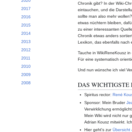
2020
Chronik gibt? In der Wiki-Ch
2017
eintauchen, und die Darstel
sollte man also mehr wollen?
2016
etwas nüchtern bleiben, dafü
2015
zu einer interessanten Quell
2014
Chronik etwas anders sortiert
2013
Lexikon, das ebenfalls nach et
2012
Tauche in WikiReneKousz in e
2011
Für eine systematisch orient
2010
Und nun wünsche ich viel Ve
2009
DAS WICHTIGSTE 
2008
Spiritus rector:
René Kou
Sponsor: Mein Bruder
Je
Verwirklichung ermöglich
Mein Wiki wird nicht nur
Adrian Kousz mitwirkt. I
Hier geht's zur
Übersicht 