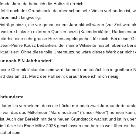
fende Jahr; da habe ich die Halbzeit erreicht.
fehlt noch der Grundstock; da aber schon sehr Vieles vorhanden ist, 
hren nicht langweilig.
nträge hinzu, die vor genau einem Jahr aktuell waren (zur Zeit wird a
eitere Links zu externen Quellen hinzu (Kalenderblätter, Radiosend
weiterhin eine sehr grosse Herzensangelegenheit für mich. Bei dieser G
Jean-Pierre Kousz bedanken, der meine Wikiseite hostet, ebenso bei
aktualisiert. Ohne diese tolle Unterstützung wäre dieses Werk gar nicht 
nur noch EIN Jahrhundert!
ne Chronik lückenlos sein wird, kommt nun tatsächlich in greifbare Nä
ird das am 31. März der Fall sein; darauf freue ich mich riesig!
ahrhunderte
kann ich vermelden, dass die Lücke nur noch zwei Jahrhunderte umfa
 vor, das das Mittelmeer "Mare nostrum" ("unser Meer") nennen kann
st. Auch der Bereich mit dem neuen Grundstock wächst und ist in über 3
die Lücke bis Ende März 2025 geschlossen und bereits weit über ein h
attet sein.