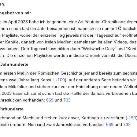
en.
Angebot von mir
 im April 2023 habe ich begonnen, eine Art Youtube-Chronik anzulegen, d
un schon fast ein Jahr beisammen ist, habe ich sie nun auf Öffentlich
e Playliste, wobei der einzelne Tag jeweils mit der "Tagesschau" eröffne
cher Kanäle, danach von freien Medien; gemeinsam ist allen Videos, das
ws haben. Den Tagesschluss bilden dann "Weltwoche Daily" und "Kontra
n. Die einzelnen Playlisten werden in diese Chronik verlinkt, die Übersi
 Jahrhunderte
zum ersten Mal in der Römischen Geschichte jemand bereits zum sechst
tens zwei Jahre lang Konsul,
-100
), auf der anderen Seite befinden wi
dem Mittelalter und stehen kurz vor der Entstehung einer neuen Weltre
2023 habe ich somit schon fast die Hälfte der damals verbliebenen L
ahreslücken vorhanden:
669
und
733
ahrhunderte
hmend an Macht und stehen kurz davor, Karthago zu zerstören (
-150
biete erobern. Nun sind zwei Jahreslücken vorhanden:
669
und
733