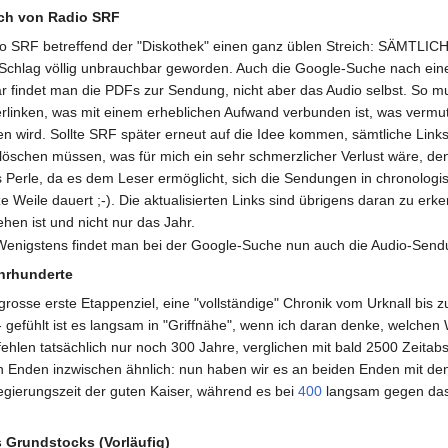
ich von Radio SRF
dio SRF betreffend der "Diskothek" einen ganz üblen Streich: SÄMTLICH
 Schlag völlig unbrauchbar geworden. Auch die Google-Suche nach ei
war findet man die PDFs zur Sendung, nicht aber das Audio selbst. So
rlinken, was mit einem erheblichen Aufwand verbunden ist, was vermut
 wird. Sollte SRF später erneut auf die Idee kommen, sämtliche Links 
 löschen müssen, was für mich ein sehr schmerzlicher Verlust wäre, de
ls Perle, da es dem Leser ermöglicht, sich die Sendungen in chronolog
e Weile dauert ;-). Die aktualisierten Links sind übrigens daran zu er
en ist und nicht nur das Jahr.
enigstens findet man bei der Google-Suche nun auch die Audio-Sen
hrhunderte
rosse erste Etappenziel, eine "vollständige" Chronik vom Urknall bis 
- gefühlt ist es langsam in "Griffnähe", wenn ich daran denke, welchen W
fehlen tatsächlich nur noch 300 Jahre, verglichen mit bald 2500 Zeitabsch
den Enden inzwischen ähnlich: nun haben wir es an beiden Enden mit d
Regierungszeit der guten Kaiser, während es bei
400
langsam gegen das
 Grundstocks (Vorläufig)