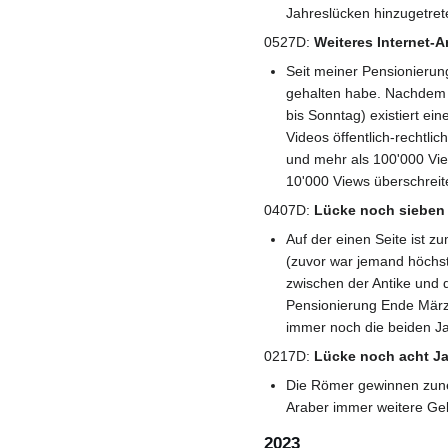
Jahreslücken hinzugetret
0527D:
Weiteres Internet-
Seit meiner Pensionierung
gehalten habe. Nachdem n
bis Sonntag) existiert ein
Videos öffentlich-rechtli
und mehr als 100'000 Vie
10'000 Views überschreite
0407D:
Lücke noch sieben
Auf der einen Seite ist 
(zuvor war jemand höchs
zwischen der Antike und 
Pensionierung Ende März 
immer noch die beiden J
0217D:
Lücke noch acht J
Die Römer gewinnen zune
Araber immer weitere Ge
2023