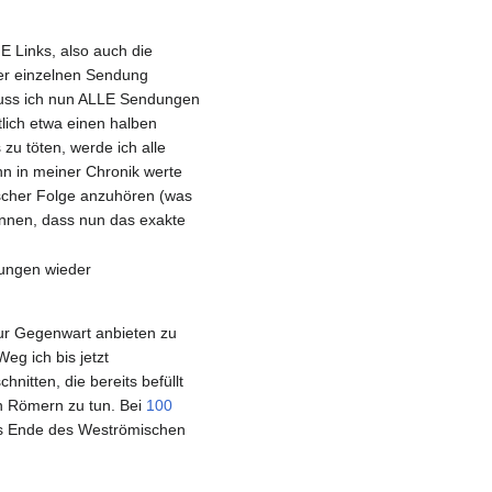
E Links, also auch die
ner einzelnen Sendung
 muss ich nun ALLE Sendungen
lich etwa einen halben
zu töten, werde ich alle
nn in meiner Chronik werte
ischer Folge anzuhören (was
kennen, dass nun das exakte
dungen wieder
zur Gegenwart anbieten zu
eg ich bis jetzt
nitten, die bereits befüllt
en Römern zu tun. Bei
100
 Ende des Weströmischen