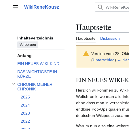
Zum
WikiReneKousz
Inhalt
Hauptmenü
springen
Hauptseite
Inhaltsverzeichnis
Hauptseite
Diskussion
Verbergen
Version vom 28. Okt
Anfang
(
Unterschied
)
← Näch
EIN NEUES WIKI-KIND
DAS WICHTIGSTE IN
KÜRZE
EIN NEUES WIKI-
CHRONIK MEINER
Unterabschnitt CHRONIK MEINER CHRONIK umschalten
CHRONIK
Herzlich willkommen zu Wiki
Weltchronik, wo man alle Inf
2025
ohne dass man in verschied
2024
endlose Pop-Ups quälen muss
2023
deutschen Wikipedia zusamm
2022
Warum nun also eine weitere