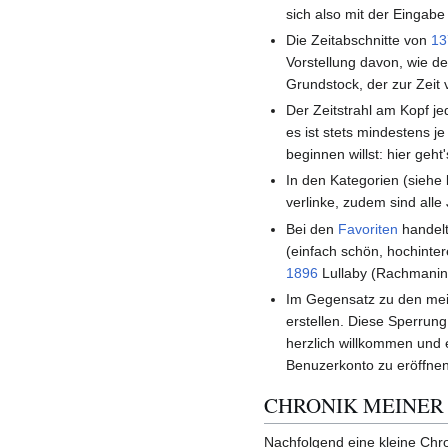
sich also mit der Eingabe
Die Zeitabschnitte von
13
Vorstellung davon, wie de
Grundstock, der zur Zeit
Der Zeitstrahl am Kopf j
es ist stets mindestens j
beginnen willst: hier geh
In den Kategorien (siehe l
verlinke, zudem sind alle
Bei den
Favoriten
handelt
(einfach schön, hochinter
1896
Lullaby (Rachmanin
Im Gegensatz zu den meis
erstellen. Diese Sperrung
herzlich willkommen und e
Benuzerkonto zu eröffnen
CHRONIK MEINER
Nachfolgend eine kleine Chr