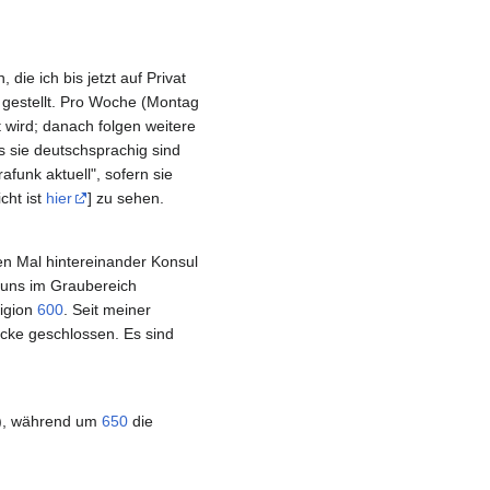
ie ich bis jetzt auf Privat
 gestellt. Pro Woche (Montag
t wird; danach folgen weitere
s sie deutschsprachig sind
funk aktuell", sofern sie
cht ist
hier
] zu sehen.
en Mal hintereinander Konsul
r uns im Graubereich
ligion
600
. Seit meiner
ücke geschlossen. Es sind
), während um
650
die