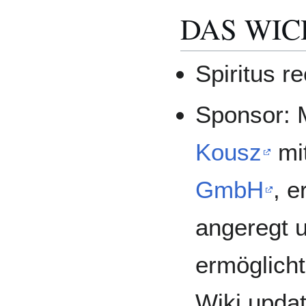
DAS WIC
Spiritus r
Sponsor: 
Kousz
mi
GmbH
, e
angeregt u
ermöglicht
Wiki upda