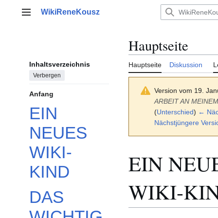
Zum
WikiReneKousz
Inhalt
Hauptmenü
springen
Hauptseite
Inhaltsverzeichnis
Hauptseite
Diskussion
L
Verbergen
Version vom 19. Jan
Anfang
ARBEIT AN MEINEM
EIN
(
Unterschied
)
← Näch
Nächstjüngere Vers
NEUES
WIKI-
EIN NEU
KIND
WIKI-KI
DAS
WICHTIG