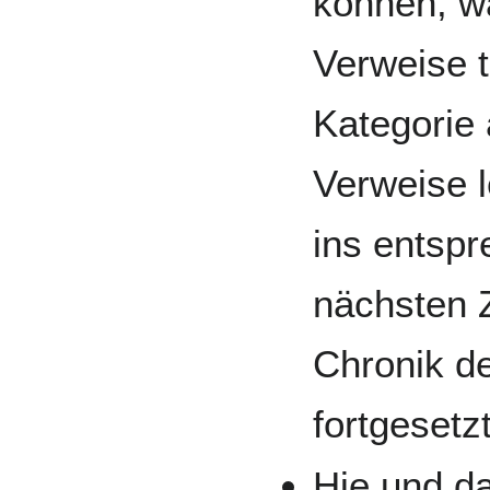
können, wa
Verweise t
Kategorie
Verweise l
ins entspr
nächsten Z
Chronik d
fortgesetzt
Hie und da