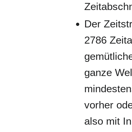
Zeitabschn
Der Zeitst
2786 Zeita
gemütlich
ganze Welt
mindesten
vorher ode
also mit I