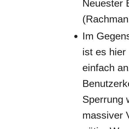
Neuester 
(Rachmani
Im Gegens
ist es hie
einfach a
Benutzerko
Sperrung w
massiver 