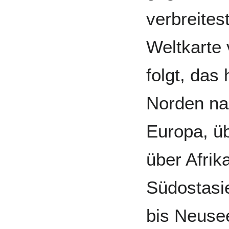
verbreites
Weltkarte
folgt, das
Norden na
Europa, ü
über Afrik
Südostasie
bis Neusee