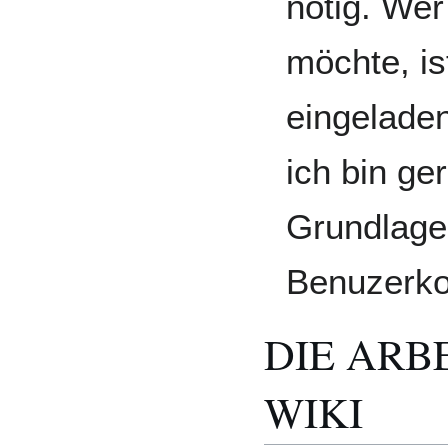
nötig. Wer
möchte, is
eingeladen
ich bin ge
Grundlage
Benuzerko
DIE ARB
WIKI