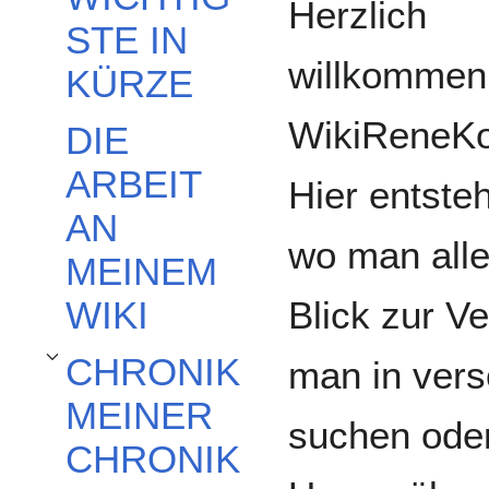
Herzlich
STE IN
willkommen
KÜRZE
WikiReneKo
DIE
ARBEIT
Hier entste
AN
wo man alle
MEINEM
Blick zur V
WIKI
CHRONIK
man in ver
Unterabschnitt CHRONIK MEINER CHRONIK umschalten
MEINER
suchen oder
CHRONIK