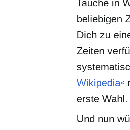
Tauche in W
beliebigen Z
Dich zu ein
Zeiten verf
systematisc
Wikipedia
n
erste Wahl.
Und nun wün