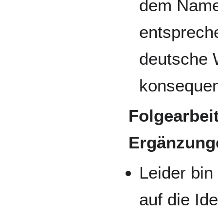
dem Namen
entsprech
deutsche W
konsequen
Folgearbei
Ergänzung
Leider bin
auf die Id