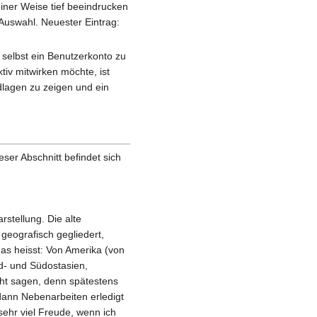
iner Weise tief beeindrucken
 Auswahl. Neuester Eintrag:
 selbst ein Benutzerkonto zu
tiv mitwirken möchte, ist
ndlagen zu zeigen und ein
eser Abschnitt befindet sich
rstellung. Die alte
 geografisch gegliedert,
das heisst: Von Amerika (von
d- und Südostasien,
cht sagen, denn spätestens
 dann Nebenarbeiten erledigt
sehr viel Freude, wenn ich