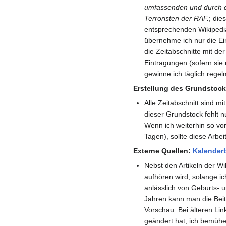
umfassenden und durch d
Terroristen der RAF.
; die
entsprechenden Wikipedia
übernehme ich nur die Ein
die Zeitabschnitte mit de
Eintragungen (sofern sie 
gewinne ich täglich rege
Erstellung des Grundstocks
Alle Zeitabschnitt sind m
dieser Grundstock fehlt nu
Wenn ich weiterhin so vo
Tagen), sollte diese Arbe
Externe Quellen:
Kalenderb
Nebst den Artikeln der Wi
aufhören wird, solange ich
anlässlich von Geburts- 
Jahren kann man die Beitr
Vorschau. Bei älteren L
geändert hat; ich bemühe 