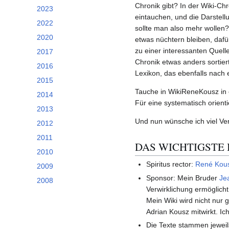
Chronik gibt? In der Wiki-Ch
2023
eintauchen, und die Darstel
2022
sollte man also mehr wollen?
2020
etwas nüchtern bleiben, dafü
zu einer interessanten Quell
2017
Chronik etwas anders sortiert
2016
Lexikon, das ebenfalls nach et
2015
Tauche in WikiReneKousz in e
2014
Für eine systematisch orient
2013
Und nun wünsche ich viel Ve
2012
2011
DAS WICHTIGSTE 
2010
Spiritus rector:
René Kou
2009
Sponsor: Mein Bruder
Je
2008
Verwirklichung ermöglich
Mein Wiki wird nicht nur
Adrian Kousz mitwirkt. I
Die Texte stammen jeweils