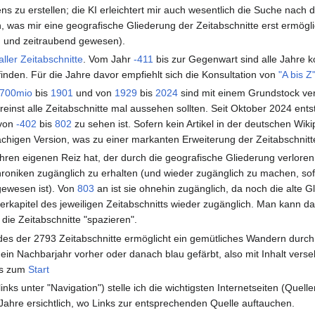
ns zu erstellen; die KI erleichtert mir auch wesentlich die Suche nach 
 was mir eine geografische Gliederung der Zeitabschnitte erst ermögli
 und zeitraubend gewesen).
aller Zeitabschnitte
. Vom Jahr
-411
bis zur Gegenwart sind alle Jahre ko
inden. Für die Jahre davor empfiehlt sich die Konsultation von
"A bis Z
700mio
bis
1901
und von
1929
bis
2024
sind mit einem Grundstock ve
reinst alle Zeitabschnitte mal aussehen sollten. Seit Oktober 2024 entst
 von
-402
bis
802
zu sehen ist. Sofern kein Artikel in der deutschen Wik
achigen Version, was zu einer markanten Erweiterung der Zeitabschnitte
hren eigenen Reiz hat, der durch die geografische Gliederung verloren 
roniken zugänglich zu erhalten (und wieder zugänglich zu machen, so
gewesen ist). Von
803
an ist sie ohnehin zugänglich, da noch die alte G
nterkapitel des jeweiligen Zeitabschnitts wieder zugänglich. Man kann 
die Zeitabschnitte "spazieren".
edes der 2793 Zeitabschnitte ermöglicht ein gemütliches Wandern durch
e ein Nachbarjahr vorher oder danach blau gefärbt, also mit Inhalt ve
t's zum
Start
inks unter "Navigation") stelle ich die wichtigsten Internetseiten (Quelle
 Jahre ersichtlich, wo Links zur entsprechenden Quelle auftauchen.