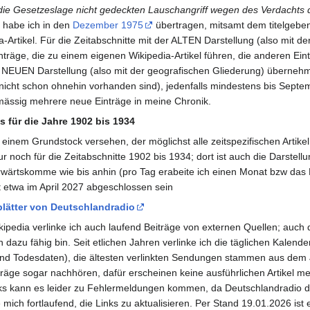
ie Gesetzeslage nicht gedeckten Lauschangriff wegen des Verdachts 
s habe ich in den
Dezember 1975
übertragen, mitsamt dem titelgebe
-Artikel. Für die Zeitabschnitte mit der ALTEN Darstellung (also mit d
träge, die zu einem eigenen Wikipedia-Artikel führen, die anderen Ein
r NEUEN Darstellung (also mit der geografischen Gliederung) übernehme
nicht schon ohnehin vorhanden sind), jedenfalls mindestens bis Septem
lmässig mehrere neue Einträge in meine Chronik.
 für die Jahre 1902 bis 1934
it einem Grundstock versehen, der möglichst alle zeitspezifischen Artike
r noch für die Zeitabschnitte 1902 bis 1934; dort ist auch die Darstellun
rwärtskomme wie bis anhin (pro Tag erabeite ich einen Monat bzw das L
it etwa im April 2027 abgeschlossen sein
lätter von Deutschlandradio
kipedia verlinke ich auch laufend Beiträge von externen Quellen; auch di
 dazu fähig bin. Seit etlichen Jahren verlinke ich die täglichen Kalende
und Todesdaten), die ältesten verlinkten Sendungen stammen aus dem J
äge sogar nachhören, dafür erscheinen keine ausführlichen Artikel meh
inks kann es leider zu Fehlermeldungen kommen, da Deutschlandradio 
mich fortlaufend, die Links zu aktualisieren. Per Stand 19.01.2026 ist e