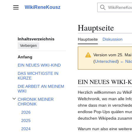
Zum
WikiReneKousz
Inhalt
Hauptmenü
springen
Hauptseite
Inhaltsverzeichnis
Hauptseite
Diskussion
Verbergen
Version vom 25. Mai
Anfang
(
Unterschied
)
← Näch
EIN NEUES WIKI-KIND
DAS WICHTIGSTE IN
KÜRZE
EIN NEUES WIKI-
DIE ARBEIT AN MEINEM
WIKI
Herzlich willkommen zu Wiki
Weltchronik, wo man alle Inf
CHRONIK MEINER
Unterabschnitt CHRONIK MEINER CHRONIK umschalten
CHRONIK
ohne dass man in verschied
endlose Pop-Ups quälen muss
2026
deutschen Wikipedia zusamm
2025
Warum nun also eine weitere
2024