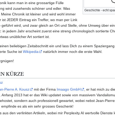
ronik kann man in eine grossartige Fülle
lung wird zusehends schöner und edler. Was
Geschichte - echt sp
 Meine Chronik ist kleiner und wird wohl immer
r ist JEDER Eintrag ein Treffer, wo man per Link
e geführt wird, und zwar gleich an Ort und Stelle, ohne Umweg über ei
: in jedem Jahr erscheint zuerst eine streng chronologisch sortierte Ch
was unüblicher Art sortiert ist.
inen beliebigen Zeitabschnitt ein und lass Dich zu einem Spaziergang 
ierte Suche ist
Wikipedia
natürlich immer noch die erste Wahl.
rgnügen!
IN KÜRZE
sz
an-Pierre A. Kousz
mit der Firma
Imaago GmbH
, er hat mich zu d
t. Anfang 2013 hat er das Wiki updatet sowie von massivem Vandalismus
 gehostet, sondern auch professionell gewartet, wobei nebst Jean-Pier
ch empfinde es als ein sehr grosses Geschenk!
 aus den verlinkten Artikeln, wobei mir Perplexity AI wertvolle Dienste 