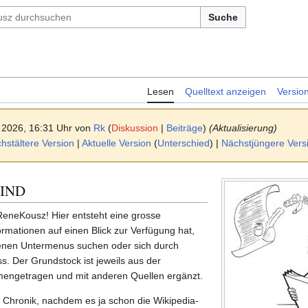
Suche
Lesen
Quelltext anzeigen
Versio
 2026, 16:31 Uhr von
Rk
(
Diskussion
|
Beiträge
)
(Aktualisierung)
stältere Version
|
Aktuelle Version
(
Unterschied
) |
Nächstjüngere Vers
KIND
ReneKousz! Hier entsteht eine grosse
ormationen auf einen Blick zur Verfügung hat,
enen Untermenus suchen oder sich durch
. Der Grundstock ist jeweils aus der
engetragen und mit anderen Quellen ergänzt.
 Chronik, nachdem es ja schon die Wikipedia-