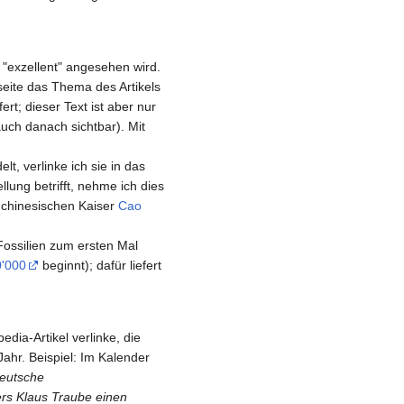
s "exzellent" angesehen wird.
seite das Thema des Artikels
rt; dieser Text ist aber nur
auch danach sichtbar). Mit
t, verlinke ich sie in das
llung betrifft, nehme ich dies
 chinesischen Kaiser
Cao
Fossilien zum ersten Mal
0'000
beginnt); dafür liefert
dia-Artikel verlinke, die
Jahr. Beispiel: Im Kalender
deutsche
rs Klaus Traube einen