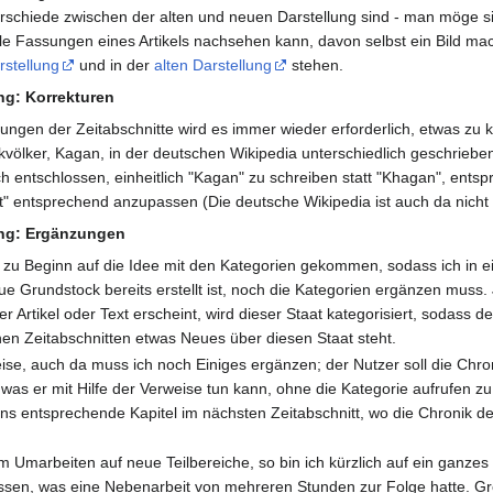
rschiede zwischen der alten und neuen Darstellung sind - man möge si
le Fassungen eines Artikels nachsehen kann, davon selbst ein Bild ma
stellung
und in der
alten Darstellung
stehen.
ng: Korrekturen
en der Zeitabschnitte wird es immer wieder erforderlich, etwas zu ko
rkvölker, Kagan, in der deutschen Wikipedia unterschiedlich geschriebe
h entschlossen, einheitlich "Kagan" zu schreiben statt "Khagan", ents
 entsprechend anzupassen (Die deutsche Wikipedia ist auch da nicht
ng: Ergänzungen
on zu Beginn auf die Idee mit den Kategorien gekommen, sodass ich in e
ue Grundstock bereits erstellt ist, noch die Kategorien ergänzen muss
er Artikel oder Text erscheint, wird dieser Staat kategorisiert, sodass d
en Zeitabschnitten etwas Neues über diesen Staat steht.
weise, auch da muss ich noch Einiges ergänzen; der Nutzer soll die Chro
 was er mit Hilfe der Verweise tun kann, ohne die Kategorie aufrufen 
 ins entsprechende Kapitel im nächsten Zeitabschnitt, wo die Chronik d
m Umarbeiten auf neue Teilbereiche, so bin ich kürzlich auf ein ganzes 
ssen, was eine Nebenarbeit von mehreren Stunden zur Folge hatte. G