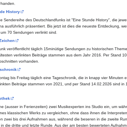
orhanden.
de History
he Sendereihe des Deutschlandfunks ist "Eine Stunde History", die jewe
a ausführlich präsentiert. Bis jetzt ist dies die neueste Entdeckung, 
n um 70 Sendungen verlinkt sind.
Zeichen
k veröffentlicht täglich 15minütige Sendungen zu historischen Themen
 ältesten verlinkten Beiträge stammen aus dem Jahr 2016. Per Stand 10.0
abschnitten vorhanden.
schronik
ag bis Freitag täglich eine Tageschronik, die in knapp vier Minuten ei
erlinkten Beiträge stammen von 2021, und per Stand 14.02.2026 sind in
othek
e (ausser in Ferienzeiten) zwei Musikexperten ins Studio ein, um wäh
es klassischen Werks zu vergleichen, ohne dass ihnen die Interpret
n zwei bis drei Aufnahmen aus, während die beseren in die zweite R
in die dritte und letzte Runde. Aus der am besten bewerteten Aufnahme