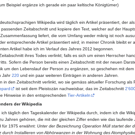
zum Beispiel ergänze ich gerade ein paar keltische Königtümer)
deutschsprachigen Wikipedia wird täglich ein Artikel präsentiert, der al
im passenden Zeitabschnitt und kopiere den Text, welcher auf der Haupt
 Zusammenfassung liefert, die vom Umfang weder mikrig ist noch ausufe
er entsprechende Artikel präsentiert wird; in meiner Chronik bleibt er 
enten Artikel habe ich im Verlauf des Jahres 2012 begonnen.
itabschnitt ihres Todes verlinkt; falls es sich um einen Herrscher handel
itts. Sofern die Person bereits einen Zeitabschnitt mit der neuen Darste
ik um den Lebenslauf der Person zu ergänzen, so geschehen mit dem
m Jahr
220
und ein paar weiteren Einträgen in anderen Jahren.
 in den Zeitabschnitt verlinkt, wo sie gemäss aktueller Forschung als 
epard
ist seit dem Pleistozän nachweisbar, das im Zeitabschnitt
2'60
die Hinweise in den entsprechenden
Tier-Artikeln
nders der Wikipedia
 ich täglich den Tageskalender der Wikipedia durch, indem ich die Wikipe
zu Jahren gehören, die mit der gleichen Ziffer enden wie das laufende 
d für 1975 erwähnt:
Unter der Bezeichnung Operation Müll startet der 
 durch Installieren von Abhörwanzen in der Wohnung des Atomphysike