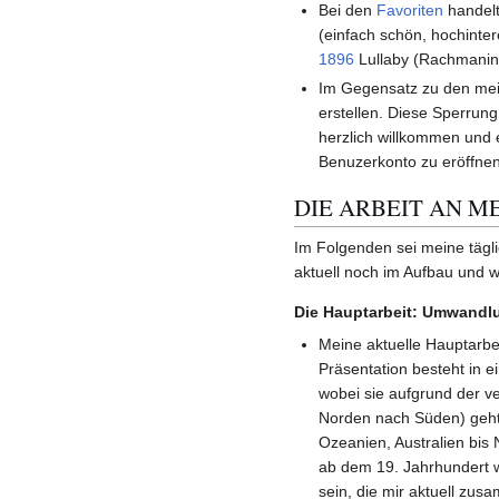
Bei den
Favoriten
handelt
(einfach schön, hochinter
1896
Lullaby (Rachmanin
Im Gegensatz zu den meis
erstellen. Diese Sperrung
herzlich willkommen und e
Benuzerkonto zu eröffnen
DIE ARBEIT AN M
Im Folgenden sei meine täglic
aktuell noch im Aufbau und 
Die Hauptarbeit: Umwandlu
Meine aktuelle Hauptarbei
Präsentation besteht in e
wobei sie aufgrund der ve
Norden nach Süden) geht 
Ozeanien, Australien bis
ab dem 19. Jahrhundert w
sein, die mir aktuell zus