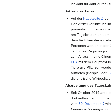
ich Jahr für Jahr durch (
Artikel des Tages
Auf der
Hauptseite
der 
Den Artikel verlinke ich 
präsentiert und eine gute
am Tag sichtbar, an dem d
dem Verlinken der exzell
Personen werden in den Ze
Jahr ihres Regierungsantr
zum Anlass, meine Chron
Pi
mit dem Haupttext i
Tiere und Pflanzen werden
auftreten (Beispiel: der
G
die englische Wikipedia 
Abarbeitung des Tageskale
Seit Oktober 2019 arbeite
dort auftauchen, und die 
vom
30. Dezember
wir
Bundesverfassungsschutz