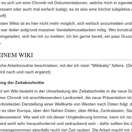
 es sich um eine Chronik mit Dokumentationen, welche mich in irgende
essant oder auch mal einfach lustig); es ist also eine höchst subjektive
off)
ten Wikis ist es hier nicht mehr möglich, sich einfach anzumelden und
 war leider aufgrund massiver Vandalismusattacken nötig. Wer konstruk
ingeladen, sich bei mir zu melden; ich bin gerne bereit, ein paar Gru
.
EINEM WIKI
he Arbeitsroutine beschrieben, mit der ich mein "Wikibaby" füttere. (Di
wird nach und nach ergänzt)
ng der Zeitabschnitte
t am Wiki besteht in der Umarbeitung der Zeitabschnitte in die neue Da
iner Chronik mit anschliessendem Lexikonteil, die neue Präsentation ist
rbreitesten Darstellung einer Weltkarte von Westen nach Osten folgt, 
es über Europa, über den Nahen Osten, über Afrika, Zentralasien, Sü
 Neuseeland. Wie weit ich mit dieser Umgliederung komme, kann ich ni
ird wohl sehr herausfordernd und zeitraubend sein - dafür sollten bis
ammengenommen ebenfalls recht viel Zeit rauben. Die Arbeit macht mir 