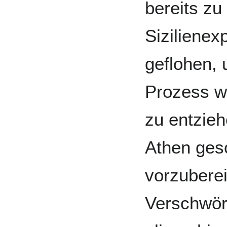
bereits zu
Sizilienex
geflohen,
Prozess w
zu entzie
Athen ges
vorzubere
Verschwör