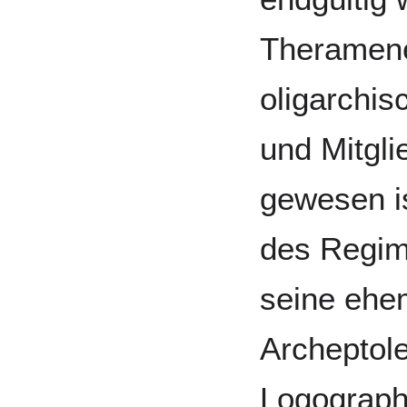
Theramene
oligarchis
und Mitgli
gewesen is
des Regim
seine ehe
Archeptol
Logograph