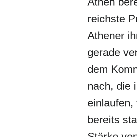
Athen bere
reichste P
Athener ih
gerade ver
dem Komm
nach, die 
einlaufen,
bereits sta
Stärke vo