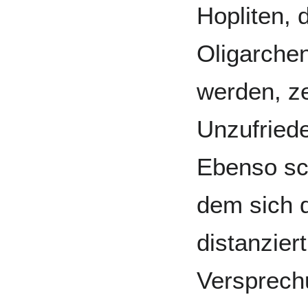
Hopliten,
Oligarche
werden, z
Unzufried
Ebenso sch
dem sich 
distanzier
Versprechu