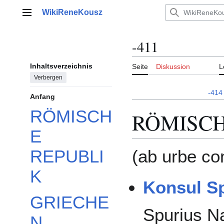
Zum
WikiReneKousz
Inhalt
Hauptmenü
springen
-411
Inhaltsverzeichnis
Seite
Diskussion
L
Verbergen
-414
Anfang
RÖMISCH
RÖMISCH
E
REPUBLI
(ab urbe co
K
Konsul Sp
GRIECHE
Spurius N
N