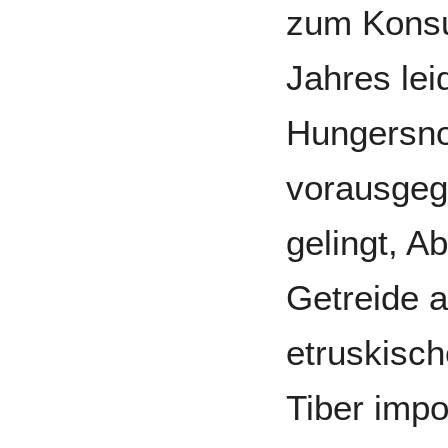
zum Konsu
Jahres lei
Hungersno
vorausgeg
gelingt, A
Getreide a
etruskisch
Tiber impo