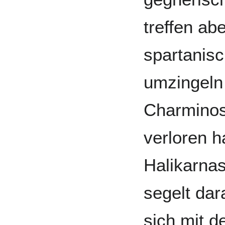
treffen ab
spartanisc
umzingeln
Charminos
verloren h
Halikarna
segelt dar
sich mit d