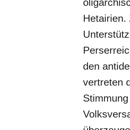
oligarchis
Hetairien.
Unterstüt
Perserreic
den antid
vertreten 
Stimmung 
Volksvers
überzeuge