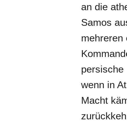
an die ath
Samos aus
mehreren 
Kommandeu
persische 
wenn in At
Macht käm
zurückkehr