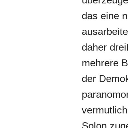
das eine 
ausarbeite
daher drei
mehrere 
der Demok
paranomon
vermutlic
Solon zuge