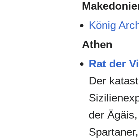
Makedonie
König Arch
Athen
Rat der V
Der katas
Sizilienex
der Ägäis,
Spartaner