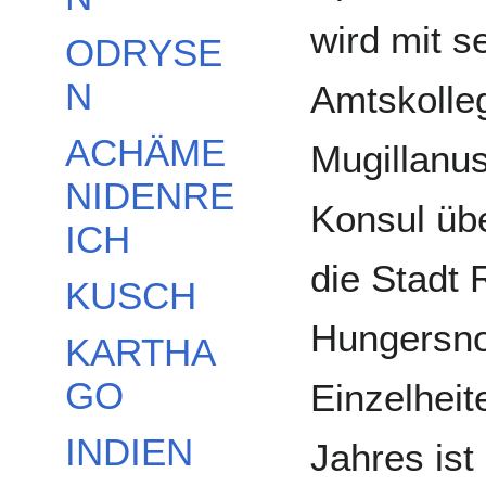
wird mit s
ODRYSE
N
Amtskolle
ACHÄME
Mugillanu
NIDENRE
Konsul üb
ICH
die Stadt 
KUSCH
Hungersno
KARTHA
GO
Einzelheit
INDIEN
Jahres ist