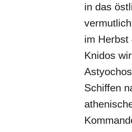
in das öst
vermutlich
im Herbst 4
Knidos wi
Astyochos 
Schiffen n
athenische
Kommando 