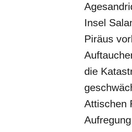
Agesandri
Insel Sal
Piräus vorb
Auftauchen
die Katast
geschwäch
Attischen 
Aufregung