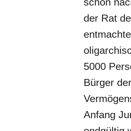
schon nac
der Rat de
entmachte
oligarchi
5000 Perso
Bürger de
Vermögens
Anfang Ju
endgültig 