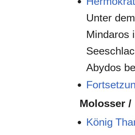
Hermokra
Unter dem
Mindaros 
Seeschlac
Abydos bet
Fortsetzu
Molosser /
König Tha