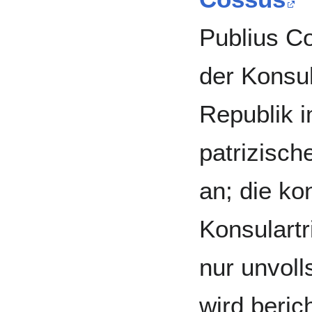
Publius Co
der Konsu
Republik i
patrizisch
an; die k
Konsulartr
nur unvoll
wird beric