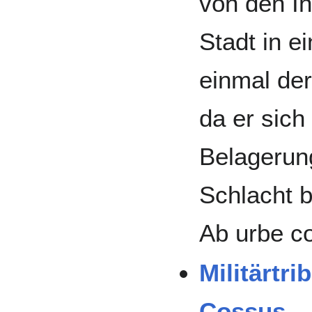
von den I
Stadt in e
einmal der
da er sich
Belagerun
Schlacht b
Ab urbe co
Militärtr
Cossus