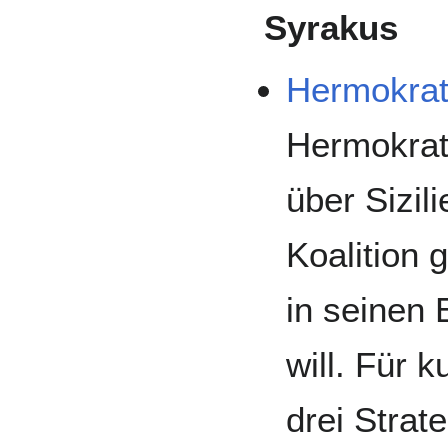
Syrakus
Hermokra
Hermokrate
über Sizil
Koalition 
in seinen 
will. Für k
drei Strat