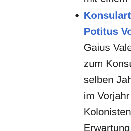
Konsulart
Potitus V
Gaius Vale
zum Konsu
selben Jah
im Vorjah
Kolonisten
Erwartung