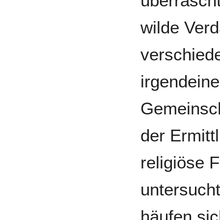
überrascht
wilde Ver
verschied
irgendein
Gemeinsch
der Ermitt
religiöse 
untersuch
häufen si