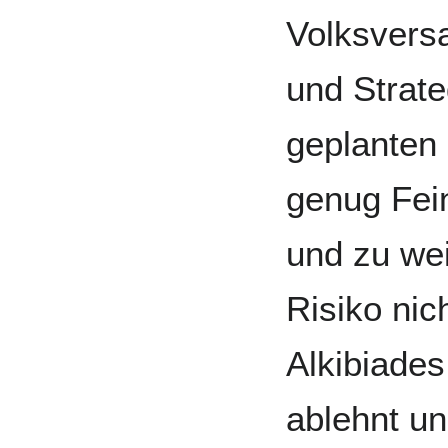
Volksversa
und Strat
geplanten 
genug Fein
und zu wei
Risiko nic
Alkibiades
ablehnt u