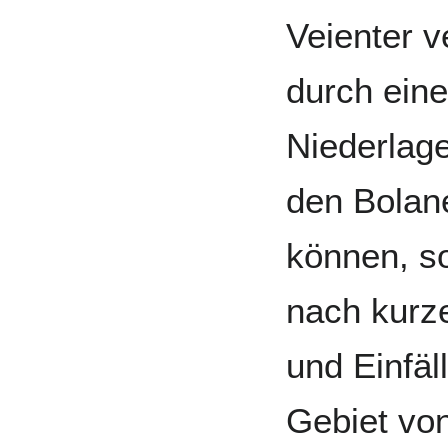
Veienter v
durch eine
Niederlag
den Bolan
können, s
nach kurz
und Einfäl
Gebiet von