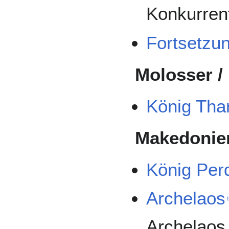
Konkurren
Fortsetzu
Molosser /
König Tha
Makedonie
König Perd
Archelaos
Archelaos