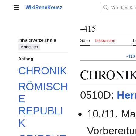
Zum
WikiReneKousz
Inhalt
Hauptmenü
springen
-415
Inhaltsverzeichnis
Seite
Diskussion
L
Verbergen
-418
Anfang
CHRONIK
CHRONI
RÖMISCH
0510D:
Her
E
REPUBLI
10./11. M
K
Vorbereit