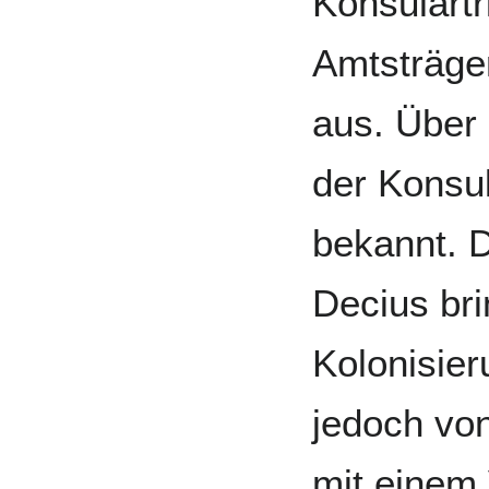
Konsulart
Amtsträge
aus. Über
der Konsul
bekannt. D
Decius bri
Kolonisier
jedoch vo
mit einem 