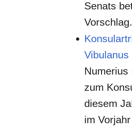
Senats bet
Vorschlag
Konsulart
Vibulanus 
Numerius 
zum Konsul
diesem Jah
im Vorjah