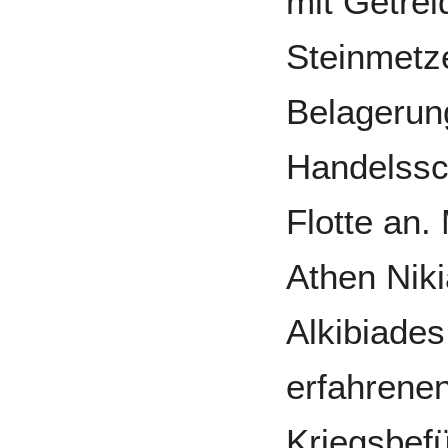
mit Getrei
Steinmetz
Belagerung
Handelssch
Flotte an.
Athen Niki
Alkibiade
erfahrene
Kriegsbefü