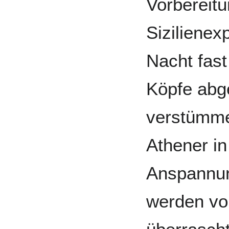
Vorbereit
Sizilienex
Nacht fast
Köpfe abg
verstümme
Athener in
Anspannun
werden vo