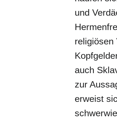
und Verdä
Hermenfre
religiösen
Kopfgelde
auch Skla
zur Aussag
erweist si
schwerwie