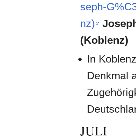
seph-G%C3
nz)
Josep
(Koblenz)
In Koblen
Denkmal a
Zugehörig
Deutschla
JULI