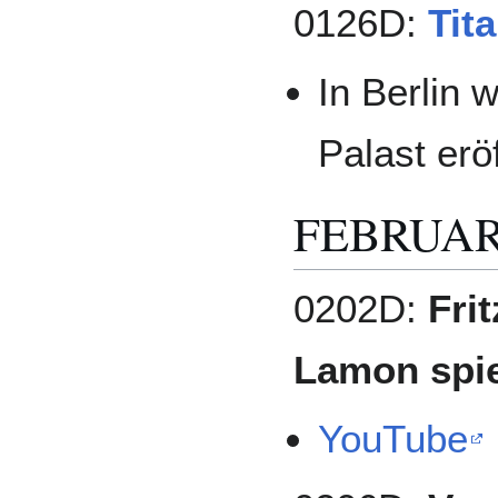
0126D:
Tita
In Berlin 
Palast eröf
FEBRUA
0202D:
Fri
Lamon spie
YouTube