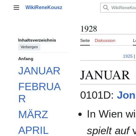
Zum
WikiReneKousz
Inhalt
Hauptmenü
springen
1928
Inhaltsverzeichnis
Seite
Diskussion
L
Verbergen
1925
Anfang
JANUAR
JANUAR
FEBRUA
0101D:
Jon
R
In Wien w
MÄRZ
APRIL
spielt auf
v