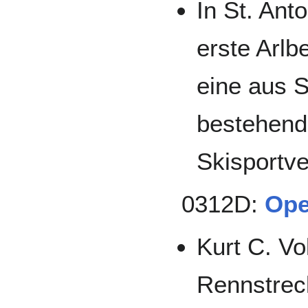
In St. Ant
erste Arl
eine aus S
bestehend
Skisportve
0312D:
Ope
Kurt C. Vo
Rennstrec