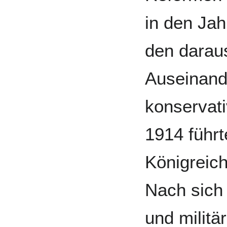
in den Jah
den daraus
Aus­einand
konser­vat
1914 führt
König­reic
Nach sich
und militä