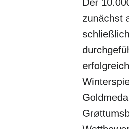
Der 10.000
zunächst 
schließlic
durchgefü
erfolgreic
Winterspie
Goldmedai
Grøttumsb
Wettbewer