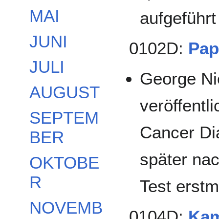
MAI
aufgeführt
JUNI
0102D:
Pap
JULI
George Ni
AUGUST
veröffentl
SEPTEM
Cancer Di
BER
später na
OKTOBE
R
Test erstma
NOVEMB
0104D:
Kam