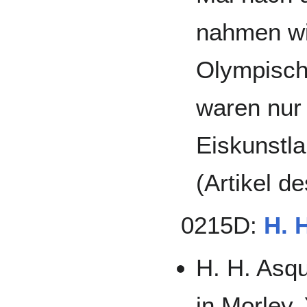
nahmen wi
Olympische
waren nur
Eiskunstla
(Artikel d
0215D:
H. 
H. H. Asqu
in Morley,