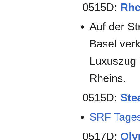
0515D:
Rhe
Auf der S
Basel verk
Luxuszug 
Rheins.
0515D:
Ste
SRF Tages
0517D:
Oly