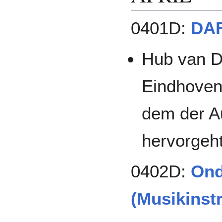
0401D:
DAF
Hub van D
Eindhoven
dem der A
hervorgeht
0402D:
Ond
(Musikinst