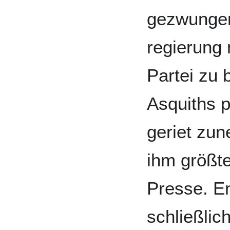
ge­zwungen
regierung 
Partei zu 
Asquiths p
geriet zun
ihm größten
Presse. E
schließ­li