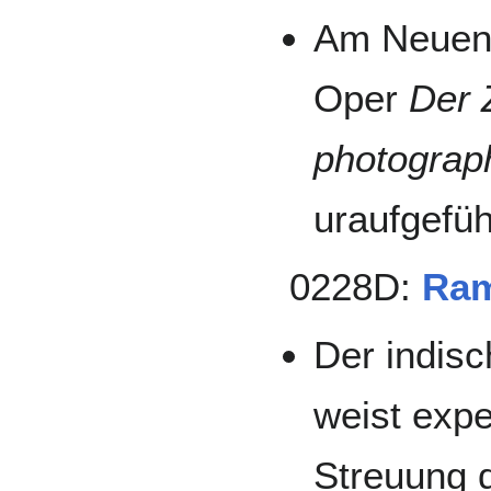
Am Neuen 
Oper
Der 
photograp
uraufgefüh
0228D:
Ram
Der indis
weist expe
Streuung d