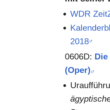
WDR Zeit
Kalenderb
2018
0606D:
Die
(Oper)
Uraufführ
ägyptisch