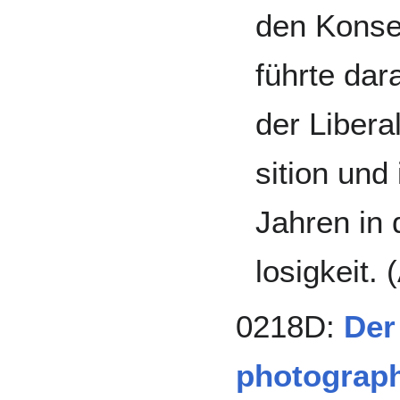
den Konser
führte dar
der Libera
sition und
Jahren in 
losigkeit. 
0218D:
Der
photograph