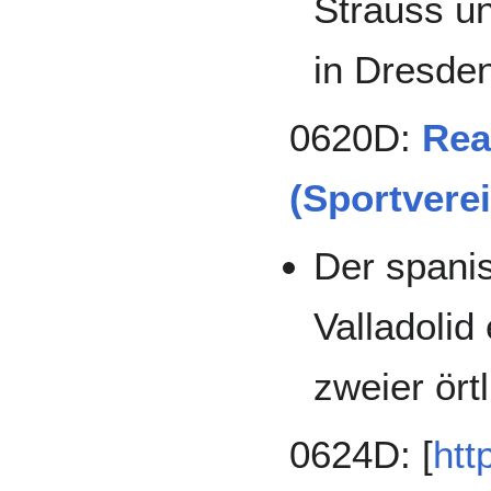
Strauss u
in Dresde
0620D:
Rea
(Sportverei
Der spani
Valladolid
zweier ört
0624D: [
htt