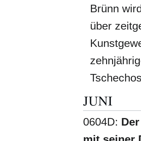
Brünn wird
über zeitg
Kunstgewe
zehnjähri
Tschechosl
JUNI
0604D:
Der
mit seiner 