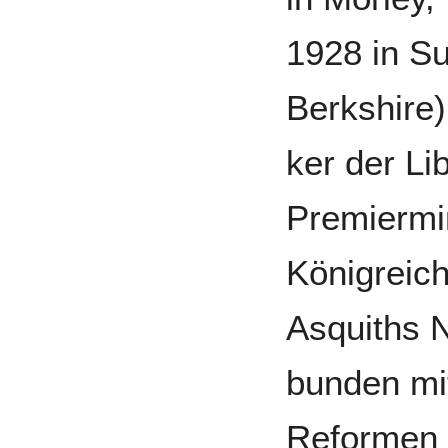
1928 in Su
Berkshire) 
ker der Li
Premier­min
König­reic
Asquiths N
bunden mit
Refor­men 