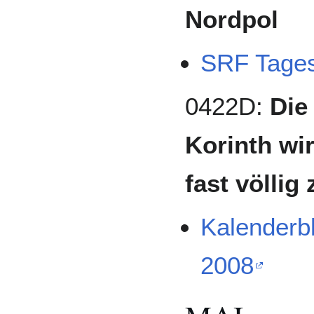
Nordpol
SRF Tages
0422D:
Die
Korinth wi
fast völlig 
Kalenderb
2008