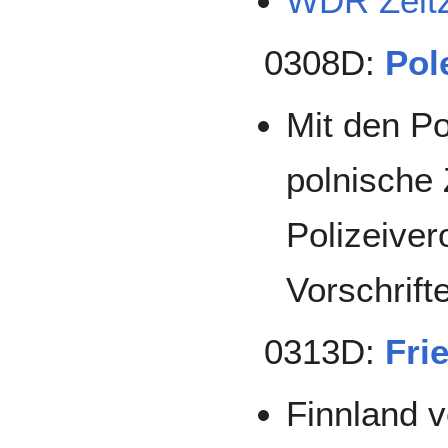
WDR Zeit
0308D:
Pol
Mit den P
polnische
Polizeiver
Vorschrift
0313D:
Fri
Finnland v