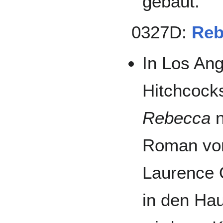
gebaut.
0327D:
Reb
In Los Ang
Hitchcock
Rebecca
n
Roman von
Laurence 
in den Hau