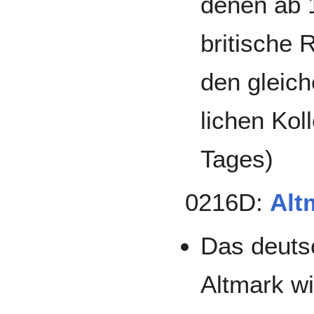
denen ab 1
briti­sche 
den gleic
lichen Kol
Tages)
0216D:
Alt
Das deuts
Altmark w