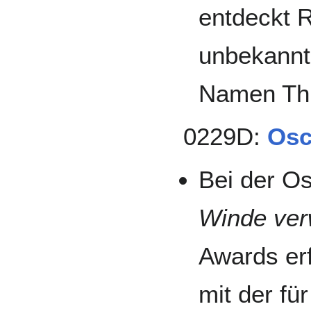
entdeckt 
unbekannte
Namen Thur
0229D:
Osc
Bei der Os
Winde ver
Awards erf
mit der fü