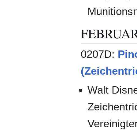
Munitions
FEBRUA
0207D:
Pin
(Zeichentri
Walt Disne
Zeichentri
Vereinigte