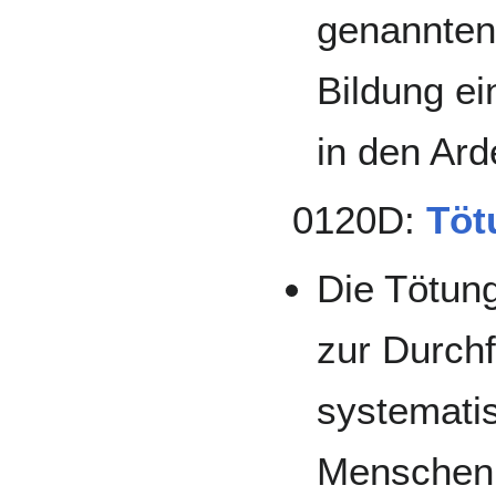
genannten 
Bildung ei
in den Ar
0120D:
Töt
Die Tötung
zur Durchf
systemati
Menschen 