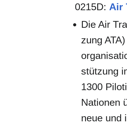
0215D:
Air
Die Air Tr
zung ATA) w
organi­sati
stüt­zung i
1300 Pilo­
Natio­nen ü
neue und i