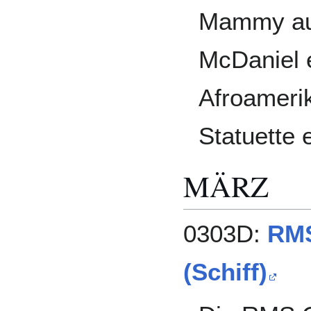
Mammy aus
McDaniel 
Afroameri
Statuette e
MÄRZ
0303D:
RMS
(Schiff)