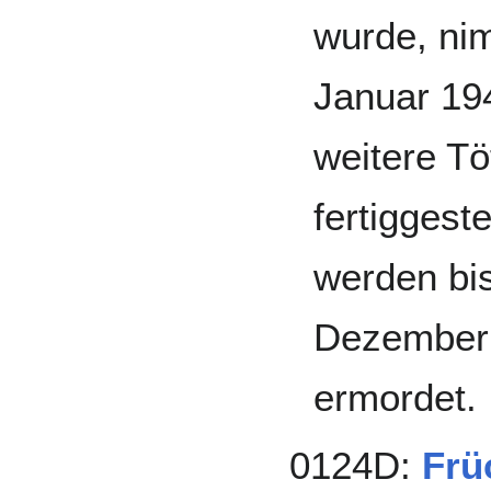
wurde, nim
Januar 19
weitere Tö
fertiggeste
werden bi
Dezember
ermordet.
0124D:
Frü