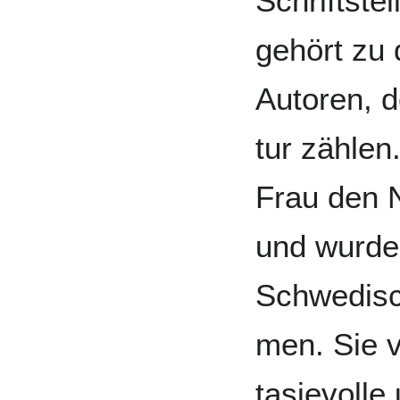
Schrift­ste
gehört zu
Autoren, d
tur zählen.
Frau den No
und wurde 
Schwedi­s
men. Sie ve
tasie­voll