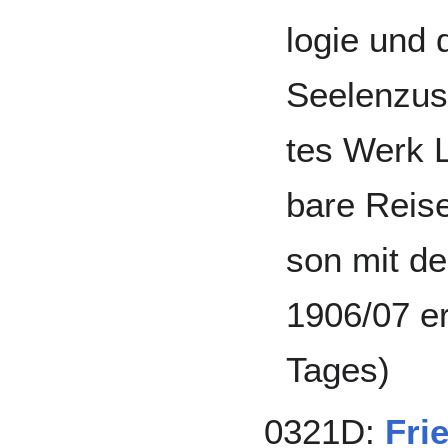
logie und 
Seelen­zus
tes Werk L
bare Reise
son mit de
1906/07 er
Tages)
0321D:
Fri