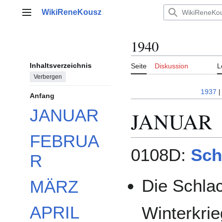
Zum
WikiReneKousz
Inhalt
Hauptmenü
springen
1940
Inhaltsverzeichnis
Seite
Diskussion
L
Verbergen
1937
Anfang
JANUAR
JANUAR
FEBRUA
0108D:
Sch
R
Die Schla
MÄRZ
APRIL
Winterkrie