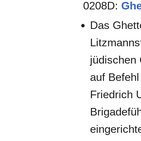
0208D:
Ghe
Das Ghett
Litzmannst
jüdischen 
auf Befeh
Friedrich
Brigadefü
eingerichte