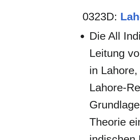
0323D:
Lah
Die All In
Leitung vo
in Lahore, 
Lahore-Res
Grundlage
Theorie ei
indischen 