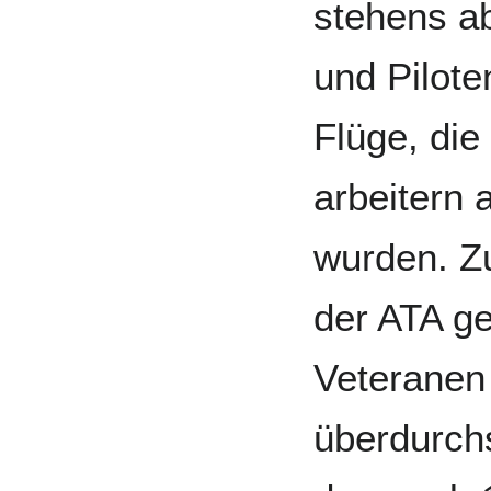
stehens abs
und Pilo­t
Flüge, die
arbei­tern
wurden. Zu
der ATA ge
Vetera­nen
über­durch­