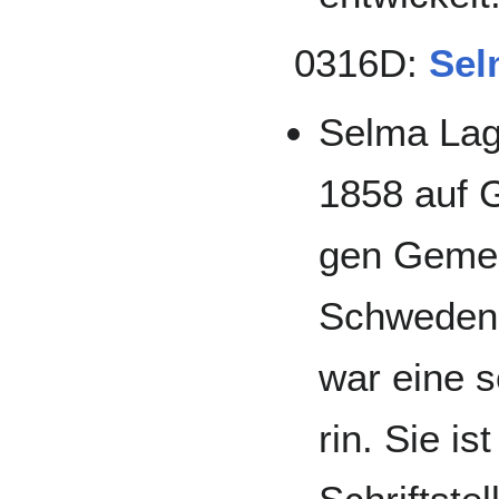
0316D:
Sel
Selma Lag
1858 auf G
gen Ge­me
Schwe­den
war eine s
rin. Sie is