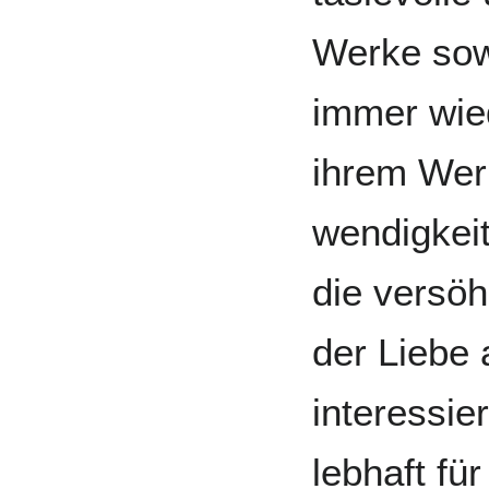
Werke sowi
immer wied
ihrem Werk
wendig­kei
die ver­sö
der Liebe 
interes­si
leb­haft f