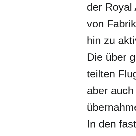
der Royal 
von Fabri­
hin zu akt
Die über g
teil­ten Fl
aber auch 
über­nahm
In den fas