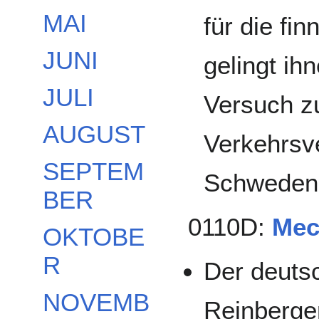
MAI
für die fi
JUNI
gelingt ih
JULI
Versuch zu
AUGUST
Verkehrsv
SEPTEM
Schweden 
BER
0110D:
Mec
OKTOBE
R
Der deuts
NOVEMB
Reinberger