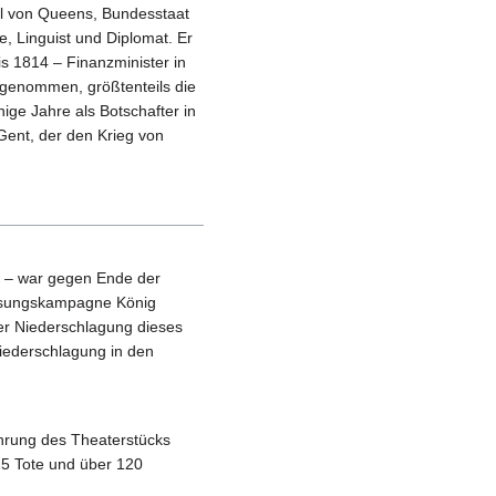
eil von Queens, Bundes­staat
e, Linguist und Diplomat. Er
 1814 – Finanz­minister in
ge­nommen, größten­teils die
nige Jahre als Bot­schafter in
 Gent, der den Krieg von
t – war gegen Ende der
assungskampagne König
der Niederschlagung dieses
iederschlagung in den
führung des Theaterstücks
25 Tote und über 120