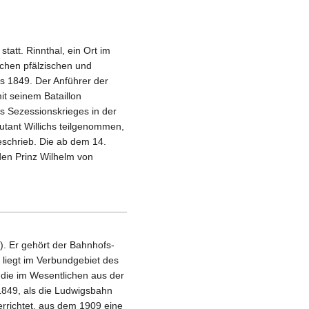
att. Rinnthal, ein Ort im
schen pfälzischen und
 1849. Der Anführer der
t seinem Bataillon
es Sezessionskrieges in der
utant Willichs teilgenommen,
eschrieb. Die ab dem 14.
den Prinz Wilhelm von
). Er gehört der Bahn­hofs­
liegt im Ver­bund­gebiet des
die im Wesent­lichen aus der
1849, als die Ludwigs­bahn
errich­tet, aus dem 1909 eine