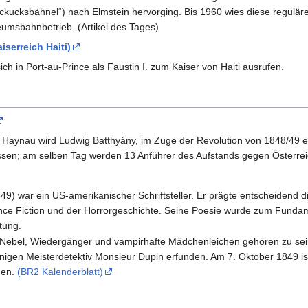
ucks­bähnel“) nach Elm­stein hervor­ging. Bis 1960 wies diese regulä­r
umsbahnbetrieb. (Artikel des Tages)
aiserreich Haiti)
ich in Port-au-Prince als Faustin I. zum Kaiser von Haiti ausrufen.
 Haynau wird Ludwig Batthyány, im Zuge der Revolution von 1848/49 er
ssen; am selben Tag werden 13 Anführer des Aufstands gegen Öster­reich
49) war ein US-amerikanischer Schriftsteller. Er prägte entscheidend 
cience Fiction und der Horrorgeschichte. Seine Poesie wurde zum Fun
tung.
ebel, Wiedergänger und vampirhafte Mädchenleichen gehören zu seine
nnigen Meisterdetektiv Monsieur Dupin erfunden. Am 7. Oktober 1849 i
den.
(BR2 Kalenderblatt)