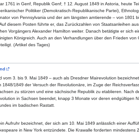
nuar 1761 in Genf, Republik Genf; † 12. August 1849 in Astoria, heute T
i­kanischer Politiker (Demokratisch-Repu­blika­nische Partei), Ethno­log
nator von Penn­syl­vania und der am längsten amtierende – von 1801 bis
uf diesem Posten führte er, das Zurück­zahlen von Staats­anleihen aus
ischen Vorgängers Alex­ander Hamil­ton weiter. Danach betätigte er sich ei
­nigten König­reich. Auch an den Ver­hand­lungen über den Frieden von
iligt. (Artikel des Tages)
and
 vom 3. bis 9. Mai 1849 – auch als Dresdner Mairevolution bezeichne
n 1848/1849 der Versuch der Revolutionäre, im Zuge der Reichsverf
 Sachsen zu stürzen und eine sächsische Republik zu etablieren. Nach 
volution in Sachsen beendet, knapp 3 Monate vor deren endgültigen N
undes im badischen Rastatt.
 ein Aufruhr bezeichnet, der sich am 10. Mai 1849 anlässlich einer Auf
espeare in New York entzündete. Die Krawalle forderten mindestens 