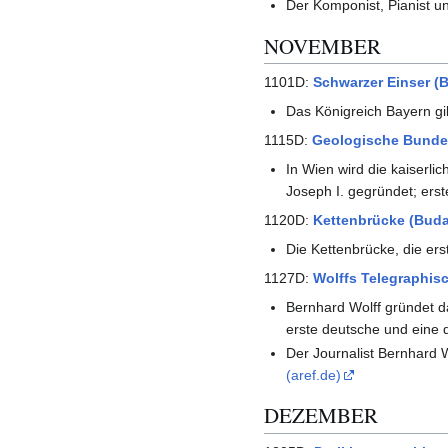
Der Kompo­nist, Pianist u
NOVEMBER
1101D:
Schwarzer Einser (B
Das Königreich Bayern g
1115D:
Geologische Bundes
In Wien wird die kaiser­l
Joseph I. gegründet; erst
1120D:
Kettenbrücke (Buda
Die Kettenbrücke, die er
1127D:
Wolffs Telegraphis
Bernhard Wolff gründet d
erste deutsche und eine 
Der Journalist Bernhard W
(aref.de)
DEZEMBER