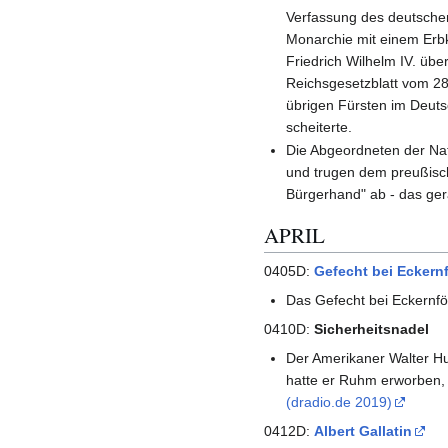
Verfassung des deutschen
Monarchie mit einem Erbk
Friedrich Wilhelm IV. üb
Reichsgesetzblatt vom 28
übrigen Fürsten im Deut
scheiterte.
Die Abgeordneten der Nat
und trugen dem preußisch
Bürgerhand" ab - das ger
APRIL
0405D:
Gefecht bei Eckern
Das Gefecht bei Eckernfö
0410D:
Sicherheitsnadel
Der Amerikaner Walter Hu
hatte er Ruhm erworben, 
(dradio.de 2019)
0412D:
Albert Gallatin