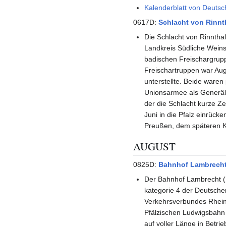
Kalenderblatt von Deutsc
0617D:
Schlacht von Rinnt
Die Schlacht von Rinntha
Landkreis Südliche Weins
badischen Freischargrup
Freischartruppen war Aug
unterstellte. Beide waren
Unionsarmee als Generäle
der die Schlacht kurze Z
Juni in die Pfalz einrüc
Preußen, dem späteren Ka
AUGUST
0825D:
Bahnhof Lambrecht 
Der Bahnhof Lambrecht (Pf
kate­gorie 4 der Deut­sche
Verkehrs­verbun­des Rhei
Pfälzi­schen Ludwigs­bah
auf voller Länge in Betri