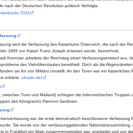
ele nach der Deutschen Revolution politisch Verfolgte.
hlandradio 2024
rfassung
assung wird die Verfassung des Kaisertums Österreich, die nach der Re
Jahr 1849 von Kaiser Franz Joseph erlassen wurde, bezeichnet.
adt Kremsier arbeitete der Reichstag einen Verfassungsentwurf aus, d
nprobleme des Vielvölkerstaates bereithielt. Doch als die Abgeordnete
anden sie ihn von Militärs umstellt. An den Toren war ein kaiserliches
st erklärte.
(dradio.de)
a
en, zwischen Turin und Mailand) schlugen die österreichischen Truppen
uppen des Königreichs Piemont-Sardinien.
ssung
chenverfassung war die erste demokratisch beschlossene Verfassung f
 wurde. Sie wurde von der verfassunggebenden Nationalversammlung, 
che in Frankfurt am Main zusammengetreten war, erarbeitet und von di