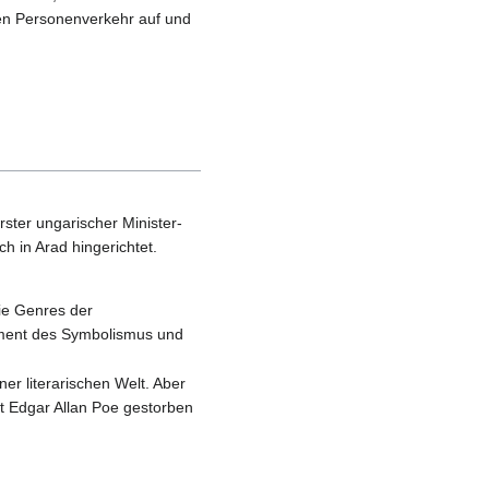
en Personen­ver­kehr auf und
ster ungarischer Minister­
 in Arad hinge­richtet.
die Genres der
dament des Symbolismus und
r literarischen Welt. Aber
st Edgar Allan Poe gestorben