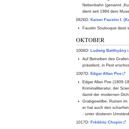
Neben­bahn (genannt „Kuck
dient seit 1984 dem Muse
0826D:
Kaiser Faustin I. (K
Faustin Soulouque lässt s
OKTOBER
1006D:
Ludwig Batthyány
Auf Betreiben des Grafen
präsident, in Pest erscho
1007D:
Edgar Allan Poe
Edgar Allan Poe (1809-18
Kriminalliteratur, der S
damit der modernen Dich
Grabgewölbe, Ruinen im N
er hat auch den scharfsi
- unter düsteren Umstän
1017D:
Frédéric Chopin