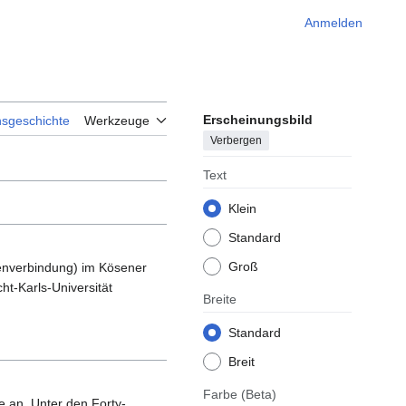
Anmelden
Erscheinungsbild
nsgeschichte
Werkzeuge
Verbergen
Text
Klein
Standard
Groß
tenverbindung) im Kösener
t-Karls-Universität
Breite
Standard
Breit
Farbe
(Beta)
e an. Unter den Forty-