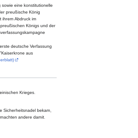
owie eine konstitutionelle
 der preußische König
t ihrem Abdruck im
s preußischen Königs und der
chsverfassungskampagne
 erste deutsche Verfassung
 "Kaiserkrone aus
rblatt)
einischen Krieges.
ne Sicherheitsnadel bekam,
t machten andere damit.