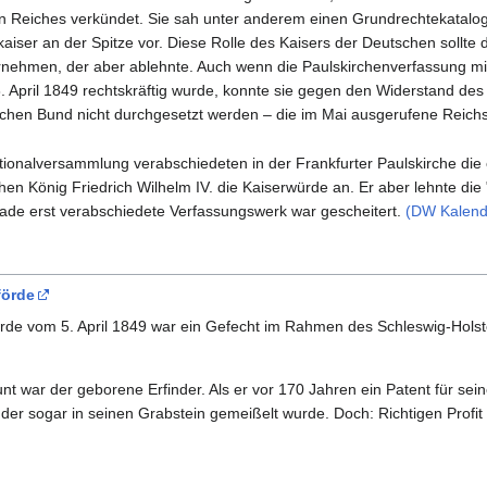
 Reiches verkündet. Sie sah unter anderem einen Grundrechtekatalog s
aiser an der Spitze vor. Diese Rolle des Kaisers der Deutschen sollte
ernehmen, der aber ablehnte. Auch wenn die Paulskirchenverfassung mi
. April 1849 rechtskräftig wurde, konnte sie gegen den Widerstand de
schen Bund nicht durchgesetzt werden – die im Mai ausgerufene Rei
ionalversammlung verabschiedeten in der Frankfurter Paulskirche die
en König Friedrich Wilhelm IV. die Kaiserwürde an. Er aber lehnte die
ade erst verabschiedete Verfassungswerk war gescheitert.
(DW Kalende
förde
rde vom 5. April 1849 war ein Gefecht im Rahmen des Schleswig-Holst
nt war der geborene Erfinder. Als er vor 170 Jahren ein Patent für sei
der sogar in seinen Grabstein gemeißelt wurde. Doch: Richtigen Profi