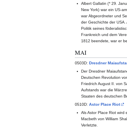
Albert Gallatin (* 29. Ja
New York) war ein US-amer
war Abge­ordneter und Se
der Geschichte der USA. A
Politik seines födera­list
Frank­reich und dem Verei
1812 beendete, war er bete
MAI
0503D:
Dresdner Maiaufst
Der Dresdner Maiaufstand
Deutschen Revolution vo
Friedrich August II. von
Aufstands war die Märzre
Staaten des deutschen B
0510D:
Astor Place Riot
Als Astor Place Riot wird
Macbeth von William Shak
Verletzte.