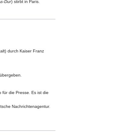
As-Dur
) stirbt in Paris.
talt) durch Kaiser Franz
 übergeben.
ür die Presse. Es ist die
eutsche Nachrichtenagentur.