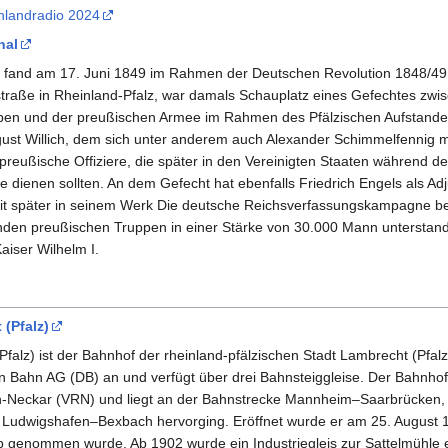
hlandradio 2024
hal
l fand am 17. Juni 1849 im Rahmen der Deutschen Revolution 1848/49 st
traße in Rheinland-Pfalz, war damals Schauplatz eines Gefechtes zwi
pen und der preußischen Armee im Rahmen des Pfälzischen Aufstandes
ust Willich, dem sich unter anderem auch Alexander Schimmelfennig mi
 preußische Offiziere, die später in den Vereinigten Staaten während d
 dienen sollten. An dem Gefecht hat ebenfalls Friedrich Engels als Adj
eit später in seinem Werk Die deutsche Reichsverfassungskampagne b
kenden preußischen Truppen in einer Stärke von 30.000 Mann unterstan
iser Wilhelm I.
(Pfalz)
alz) ist der Bahnhof der rhein­land-pfälzi­schen Stadt Lambrecht (Pfalz
n Bahn AG (DB) an und ver­fügt über drei Bahn­steig­gleise. Der Bahn­hof 
n-Neckar (VRN) und liegt an der Bahn­strecke Mann­heim–Saar­brücken, 
n Ludwigs­hafen–Bexbach hervor­ging. Eröffnet wurde er am 25. August 
eb genom­men wurde. Ab 1902 wurde ein Indus­trie­gleis zur Sattel­mühle 