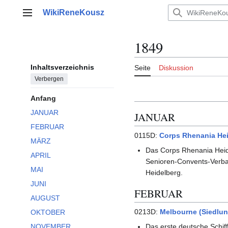
Zum
WikiReneKousz
Inhalt
Hauptmenü
springen
1849
Inhaltsverzeichnis
Seite
Diskussion
Verbergen
Anfang
JANUAR
JANUAR
FEBRUAR
0115D:
Corps Rhenania He
MÄRZ
Das Corps Rhenania Heide
APRIL
Senioren-Convents-Verba
MAI
Heidelberg.
JUNI
FEBRUAR
AUGUST
0213D:
Melbourne (Siedlun
OKTOBER
NOVEMBER
Das erste deutsche Schif