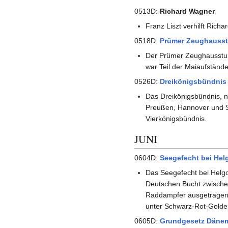
0513D:
Richard Wagner
Franz Liszt verhilft Rich
0518D:
Prümer Zeughauss
Der Prümer Zeughaussturm
war Teil der Maiaufständ
0526D:
Dreikönigsbündnis
Das Dreikönigsbündnis, 
Preußen, Hannover und Sa
Vierkönigsbündnis.
JUNI
0604D:
Seegefecht bei Hel
Das Seegefecht bei Helgo
Deutschen Bucht zwischen
Raddampfer ausgetragen w
unter Schwarz-Rot-Golde
0605D:
Grundgesetz Däne