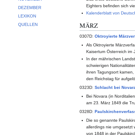
Eighters befinden sich vi
DEZEMBER
Kalenderblatt von Deutsc
LEXIKON
MÄRZ
QUELLEN
0307D:
Oktroyierte Märzve
Als Oktroyierte Märzverf
Kaisertum Österreich im 
In der mährischen Landst
schwierigen Nationalitäte
ihren Tagungsort kamen, f
den Reichstag für aufgelö
0323D:
Schlacht bei Novar
Bei Novara (in Norditali
am 23. März 1849 die Tr
0328D:
Paulskirchenverfa
Die so genannte Paulskir
allerdings nie umgesetzt
von 1848 in der Paulskir