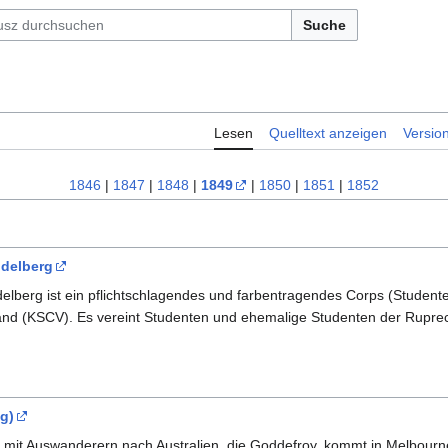
Suche
Lesen
Quelltext anzeigen
Versio
1846
|
1847
|
1848
|
1849
|
1850
|
1851
|
1852
idelberg
lberg ist ein pflichtschlagendes und farbentragendes Corps (Studen
nd (KSCV). Es vereint Studenten und ehemalige Studenten der Ruprech
g)
f mit Auswanderern nach Australien, die Goddefroy, kommt in Melbourn