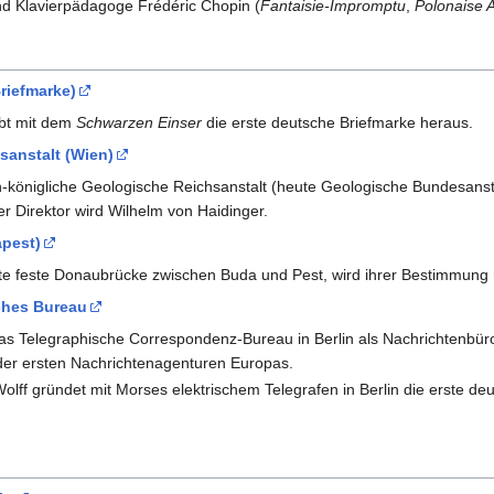
nd Klavier­päda­goge Frédéric Chopin (
Fantaisie-Impromptu
,
Polonaise 
riefmarke)
ibt mit dem
Schwarzen Einser
die erste deutsche Briefmarke heraus.
anstalt (Wien)
ich-könig­liche Geolo­gische Reichs­anstalt (heute Geologische Bundesans
er Direktor wird Wilhelm von Haidinger.
pest)
ste feste Donaubrücke zwischen Buda und Pest, wird ihrer Bestimmung
ches Bureau
as Telegraphische Correspondenz-Bureau in Berlin als Nachrichtenbüro f
der ersten Nachrichtenagenturen Europas.
olff gründet mit Morses elektrischem Telegrafen in Berlin die erste d