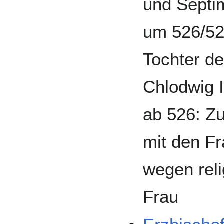
und Septi
um 526/527
Tochter d
Chlodwig I
ab 526: 
mit den F
wegen reli
Frau