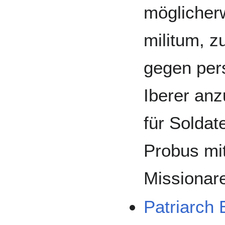
möglicher
militum, 
gegen pers
Iberer anz
für Soldat
Probus mi
Missionare,
Patriarch 