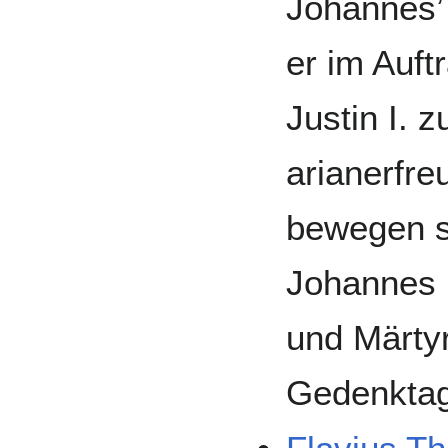
Johannes’
er im Auft
Justin I. z
arianerfre
bewegen so
Johannes I
und Märtyr
Gedenktag 