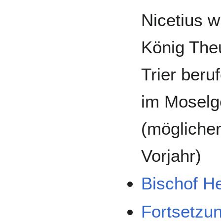
Nicetius w
König The
Trier beru
im Moselg
(mögliche
Vorjahr)
Bischof H
Fortsetzu