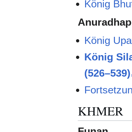
König Bhu
Anuradhap
König Upat
König Si
(526–539)
Fortsetzu
KHMER
Funan