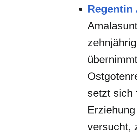
Regentin 
Amalasunth
zehnjähri
übernimmt
Ostgotenre
setzt sich
Erziehung
versucht,