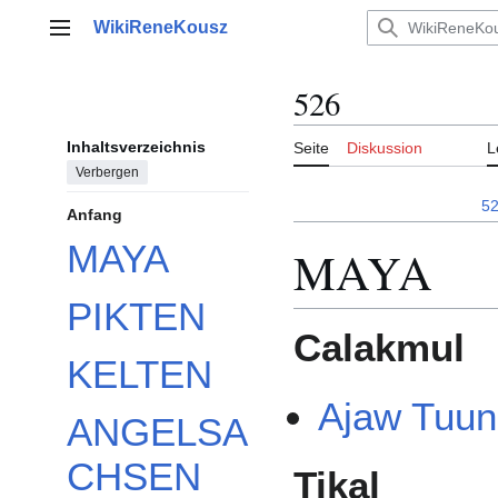
Zum
WikiReneKousz
Inhalt
Hauptmenü
springen
526
Inhaltsverzeichnis
Seite
Diskussion
L
Verbergen
5
Anfang
MAYA
MAYA
PIKTEN
Calakmul
KELTEN
Ajaw Tuun
ANGELSA
CHSEN
Tikal