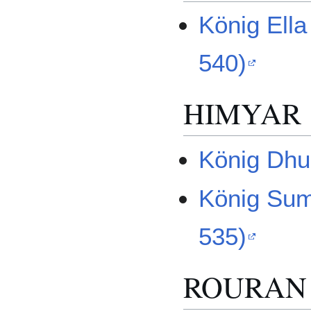
König Ell
540)
HIMYAR
König Dhu
König Sum
535)
ROURAN