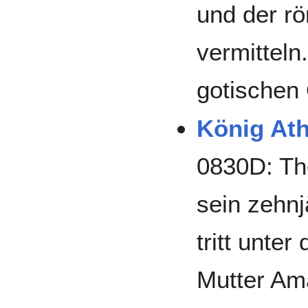
und der r
vermitteln
gotischen
König Ath
0830D: The
sein zehnj
tritt unte
Mutter Am