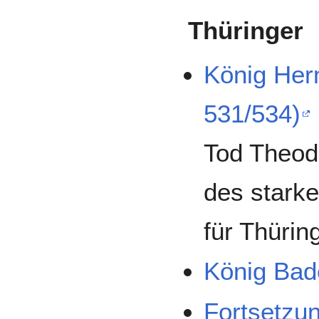
Thüringer
König Her
531/534)
Tod Theod
des stark
für Thürin
König Bad
Fortsetzu