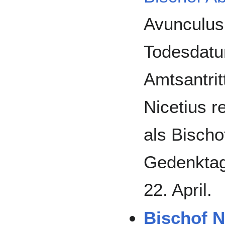
Avunculus s
Todesdatu
Amtsantrit
Nicetius r
als Bischof
Gedenktag
22. April.
Bischof Ni