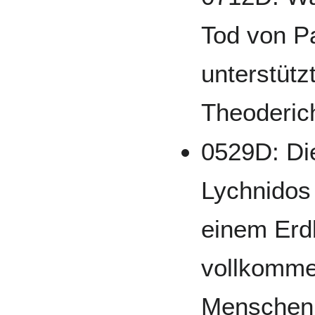
Tod von Pa
unterstütz
Theoderic
0529D: Die
Lychnidos
einem Erd
vollkommen
Menschen