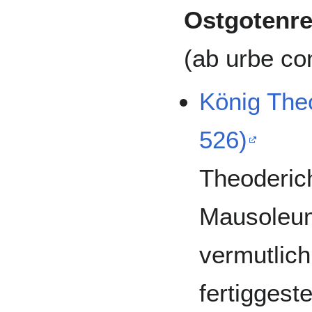
Ostgotenre
(ab urbe c
König The
526)
Theoderich
Mausoleum
vermutlich
fertiggestel