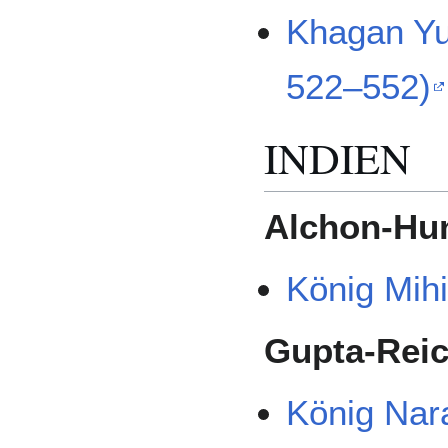
Khagan Yuj
522–552)
INDIEN
Alchon-Hu
König Mih
Gupta-Rei
König Nar