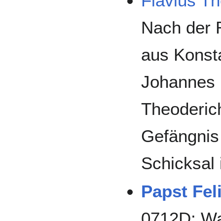
Flavius T
Nach der 
aus Konsta
Johannes b
Theoderic
Gefängnis
Schicksal 
Papst Feli
0712D: Wa