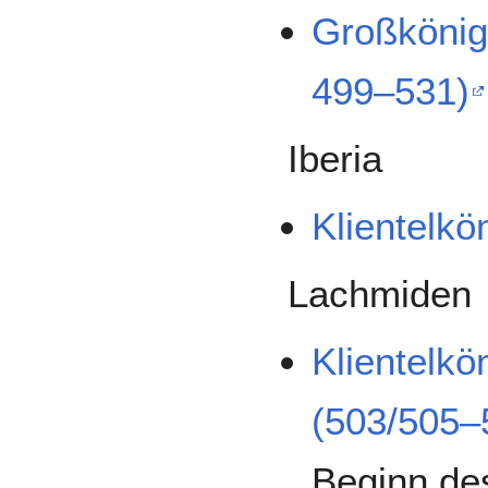
Großkönig 
499–531)
Iberia
Klientelkö
Lachmiden
Klientelkön
(503/505–
Beginn de