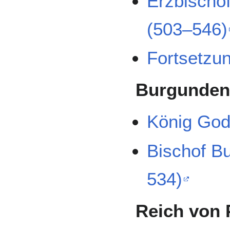
Erzbischo
(503–546)
Fortsetzu
Burgunden
König God
Bischof Bu
534)
Reich von 