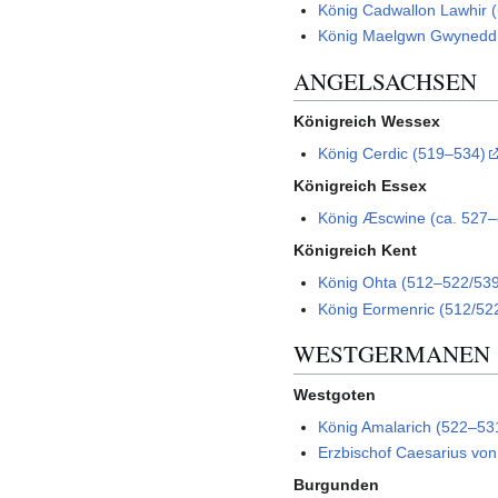
König Cadwallon Lawhir 
König Maelgwn Gwynedd
ANGELSACHSEN
Königreich Wessex
König Cerdic (519–534)
Königreich Essex
König Æscwine (ca. 527–
Königreich Kent
König Ohta (512–522/53
König Eormenric (512/5
WESTGERMANEN
Westgoten
König Amalarich (522–53
Erzbischof Caesarius von
Burgunden