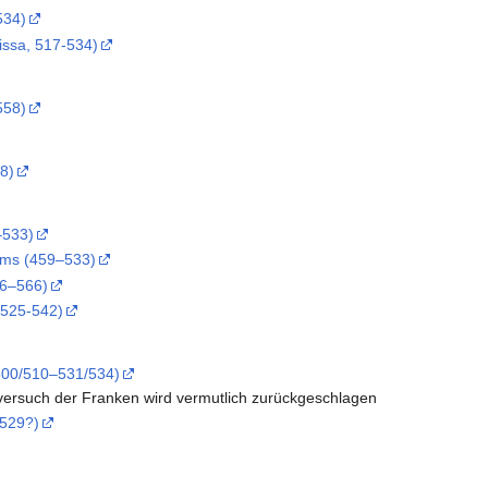
534)
issa, 517-534)
558)
58)
–533)
ims (459–533)
526–566)
 525-542)
500/510–531/534)
versuch der Franken wird vermutlich zurückgeschlagen
–529?)