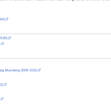
44)
/530)
)
daig Muinderg (509–532)
2)
)