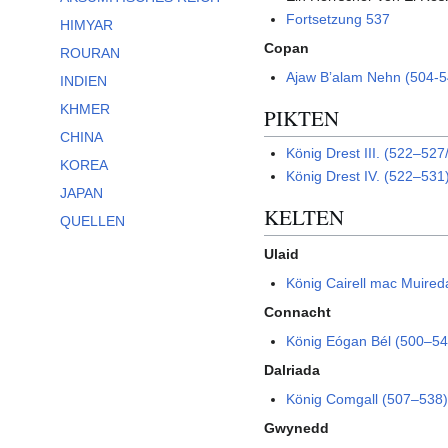
Fortsetzung 537
HIMYAR
Copan
ROURAN
Ajaw Bʼalam Nehn (504-5
INDIEN
KHMER
PIKTEN
CHINA
König Drest III. (522–527
KOREA
König Drest IV. (522–531
JAPAN
KELTEN
QUELLEN
Ulaid
König Cairell mac Muire
Connacht
König Eógan Bél (500–54
Dalriada
König Comgall (507–538
Gwynedd