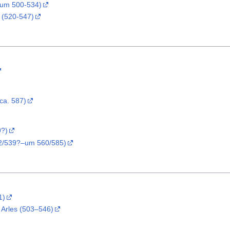
(um 500-534)
 (520-547)
ca. 587)
9?)
22/539?–um 560/585)
1)
 Arles (503–546)