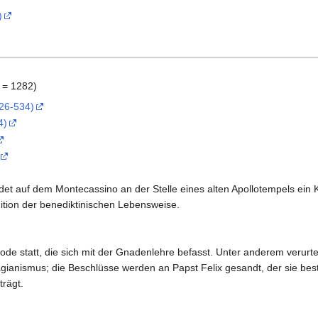
)
 = 1282)
26-534)
4)
et auf dem Montecassino an der Stelle eines alten Apollotempels ein K
dition der benediktinischen Lebensweise.
ode statt, die sich mit der Gnadenlehre befasst. Unter anderem verurte
ianismus; die Beschlüsse werden an Papst Felix gesandt, der sie bes
trägt.