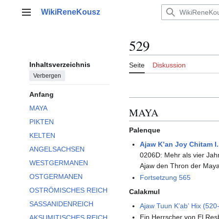
Zum
WikiReneKousz
Inhalt
Hauptmenü
springen
529
Inhaltsverzeichnis
Seite
Diskussion
Verbergen
Anfang
MAYA
MAYA
PIKTEN
Palenque
KELTEN
Ajaw K’an Joy Chitam I.
ANGELSACHSEN
0206D: Mehr als vier Jah
WESTGERMANEN
Ajaw den Thron der Maya
OSTGERMANEN
Fortsetzung 565
OSTRÖMISCHES REICH
Calakmul
SASSANIDENREICH
Ajaw Tuun Kʼabʼ Hix (520
Ein Herrscher von El Resb
AKSUMITISCHES REICH