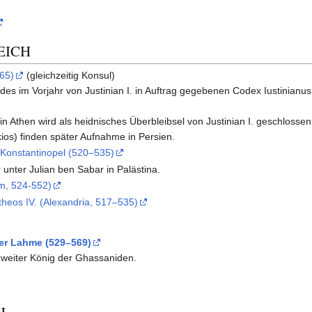
EICH
565)
(gleichzeitig Konsul)
es im Vorjahr von Justinian I. in Auftrag gegebenen Codex Iustinianus, T
n Athen wird als heidnisches Überbleibsel von Justinian I. geschlosse
kios) finden später Aufnahme in Persien.
 Konstantinopel (520–535)
unter Julian ben Sabar in Palästina.
em, 524-552)
theos IV. (Alexandria, 517–535)
der Lahme (529–569)
zweiter König der Ghassaniden.