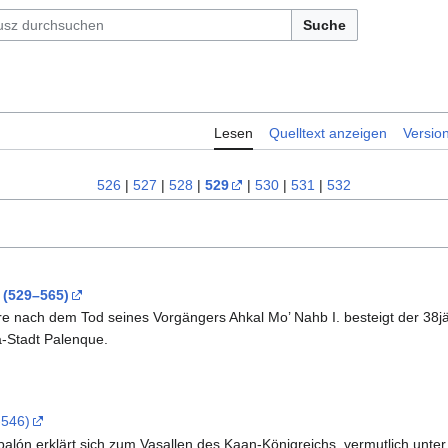
Suche
Lesen
Quelltext anzeigen
Versio
526
|
527
|
528
|
529
|
530
|
531
|
532
 (529–565)
re nach dem Tod seines Vorgängers Ahkal Mo’ Nahb I. besteigt der 38jä
-Stadt Palenque.
-546)
alón erklärt sich zum Vasallen des Kaan-Königreichs, vermutlich unter 