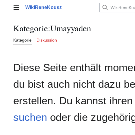
Zum
WikiReneKousz
Inhalt
Hauptmenü
springen
Kategorie
:
Umayyaden
Kategorie
Diskussion
Diese Seite enthält mome
du bist auch nicht dazu be
erstellen. Du kannst ihren
suchen
oder die zugehör